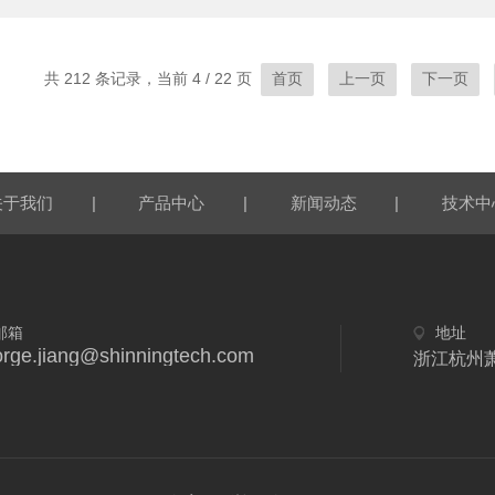
共 212 条记录，当前 4 / 22 页
首页
上一页
下一页
|
|
|
关于我们
产品中心
新闻动态
技术中
邮箱
地址
rge.jiang@shinningtech.com
浙江杭州