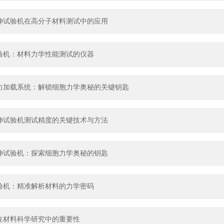
伸试验机在高分子材料测试中的应用
验机：材料力学性能测试的仪器
力加载系统：解锁细胞力学奥秘的关键钥匙
伸试验机测试精度的关键技术与方法
伸试验机：探索细胞力学奥秘的钥匙
验机：精准解析材料的力学密码
在材料科学研究中的重要性