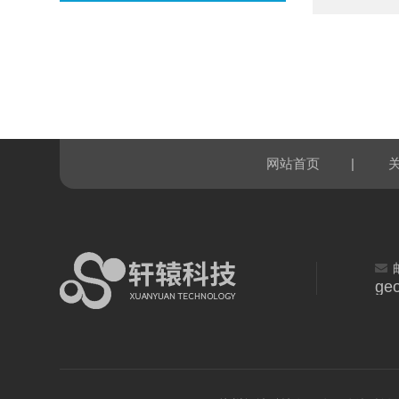
|
网站首页
geo