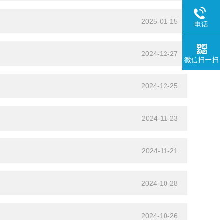
2025-01-15
电话
2024-12-27
微信扫一扫
2024-12-25
2024-11-23
2024-11-21
2024-10-28
2024-10-26