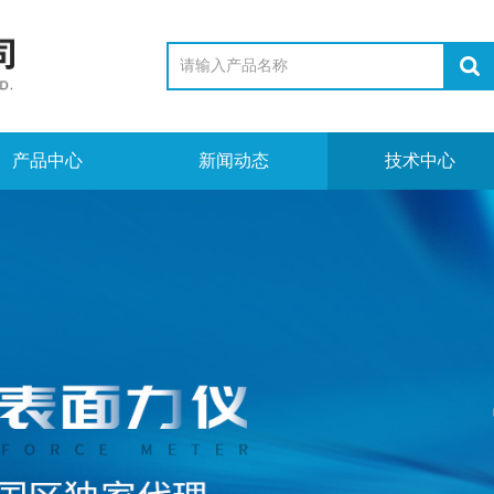
产品中心
新闻动态
技术中心