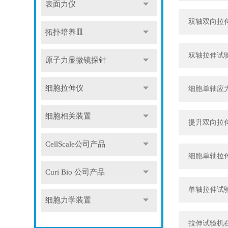
表面力仪
双轴双向拉
拓扑培养皿
双轴拉伸试
原子力显微镜探针
细胞拉伸仪
细胞单轴应
细胞相关装置
提升双向拉
CellScale公司产品
细胞单轴拉
Curi Bio 公司产品
单轴拉伸试
细胞力学装置
拉伸试验机