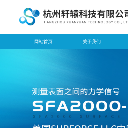
网站首页
关于我们