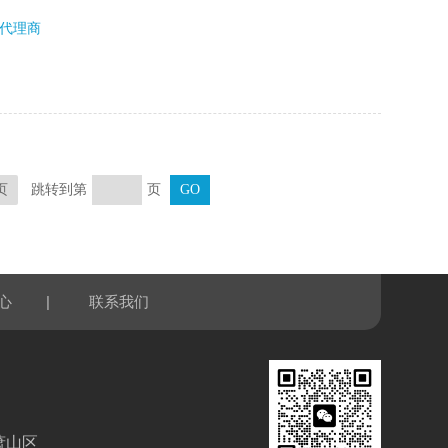
等。
代理商
跳转到第
页
页
|
心
联系我们
萧山区