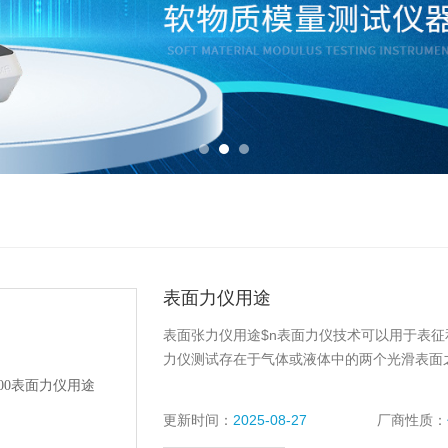
表面力仪用途
表面张力仪用途$n表面力仪技术可以用于表
力仪测试存在于气体或液体中的两个光滑表面之
更新时间：
2025-08-27
厂商性质：