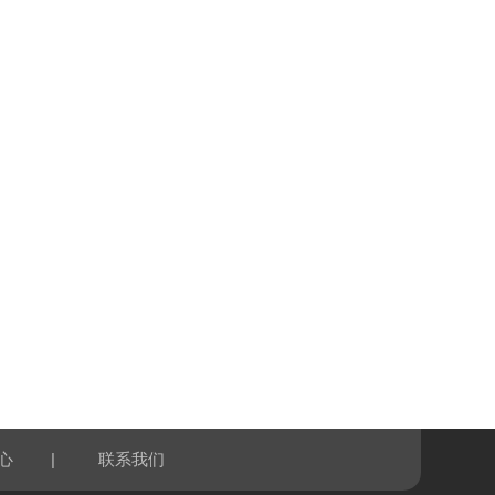
|
心
联系我们