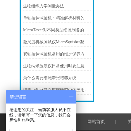
生物组织力学测量办法
单轴拉伸试验机：精准解析材料的力学密码
MicroTester对不同类型细胞制备的组织球体进行多参数分析
微尺度机械测试仪MicroSquisher凝胶支架比干细胞递送的构建
双轴拉伸试验机常用的维护保养方法有哪些
生物纳米压痕仪日常使用时要注意这些细节
为什么需要细胞牵张培养系统
细胞力学及其在疾病研究中的应用-细胞牵张应力加载
请您留言
感谢您的关注，当前客服人员不在
线，请填写一下您的信息，我们会
尽快和您联系。
|
网站首页