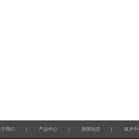
|
|
|
关于我们
产品中心
新闻动态
技术中