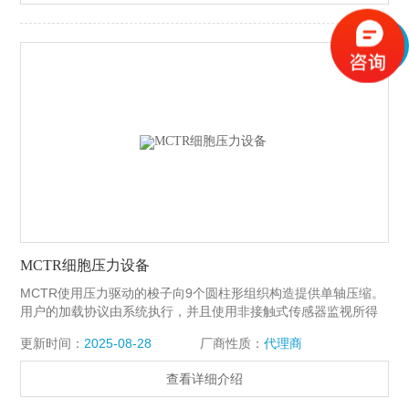
MCTR细胞压力设备
MCTR使用压力驱动的梭子向9个圆柱形组织构造提供单轴压缩。
用户的加载协议由系统执行，并且使用非接触式传感器监视所得
到的压缩位移。MCTR细胞压力设备透明培养孔允许在测试期间
更新时间：
2025-08-28
厂商性质：
代理商
视觉确认正确的样品加载和实时成像。 样品室板可以灭菌，该系
统适用于实验室培养箱中的长期细胞培养。MCTR细胞压缩装置
查看详细介绍