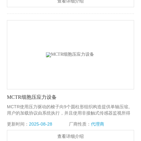
查看详细介绍
应力设备
MCTR细胞压应力设备
MCTR使用压力驱动的梭子向9个圆柱形组织构造提供单轴压缩。
用户的加载协议由系统执行，并且使用非接触式传感器监视所得
到的压缩位移。MCTR细胞压应力设备透明培养孔允许在测试期
更新时间：
2025-08-28
厂商性质：
代理商
间视觉确认正确的样品加载和实时成像。 样品室板可以灭菌，该
系统适用于实验室培养箱中的长期细胞培养。MCTR细胞压缩装
查看详细介绍
置