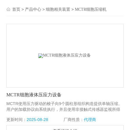
>
>
>
首页
产品中心
细胞相关装置
MCTR细胞压缩机
MCTR细胞液体压应力设备
MCTR使用压力驱动的梭子向9个圆柱形组织构造提供单轴压缩。
用户的加载协议由系统执行，并且使用非接触式传感器监视所得
到的压缩位移。MCTR细胞压应力设备透明培养孔允许在测试期
更新时间：
2025-08-28
厂商性质：
代理商
间视觉确认正确的样品加载和实时成像。 样品室板可以灭菌，该
系统适用于实验室培养箱中的长期细胞培养。MCTR细胞液体压