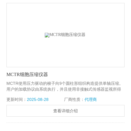
MCTR细胞压缩仪器
MCTR使用压力驱动的梭子向9个圆柱形组织构造提供单轴压缩。
用户的加载协议由系统执行，并且使用非接触式传感器监视所得
到的压缩位移。MCTR细胞压缩仪器 如果需要，透明培养孔允许
更新时间：
2025-08-28
厂商性质：
代理商
在测试期间视觉确认正确的样品加载和实时成像。 样品室板可以
灭菌，该系统适用于实验室培养箱中的长期细胞培养。MCTR细
查看详细介绍
胞压缩装置