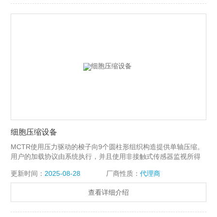
细胞压缩设备
MCTR使用压力驱动的梭子向9个圆柱形组织构造提供单轴压缩。
用户的加载协议由系统执行，并且使用非接触式传感器监视所得
到的压缩位移。细胞压缩设备，透明培养孔允许在测试期间视觉
更新时间：
2025-08-28
厂商性质：
代理商
确认正确的样品加载和实时成像。 样品室板可以灭菌，该系统适
用于实验室培养箱中的长期细胞培养。MCTR细胞压缩装置
查看详细介绍