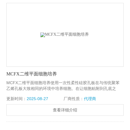
MCFX二维平面细胞培养
MCFX二维平面细胞培养使用一次性柔性硅胶孔板在与传统聚苯
乙烯孔板大致相同的环境中培养细胞。在让细胞粘附到孔底之
后，MCFX可以对孔板执行用户设定的拉伸规程，引起细胞变
更新时间：
2025-08-27
厂商性质：
代理商
形。孔底具有与玻璃盖玻片相似的光学性质，可以实现培养细胞
的高倍率成像。孔板可以灭菌，并且系统适合在实验室培养箱中
查看详细介绍
进行长期细胞培养。由于其一体机的设计特点，价格较低。