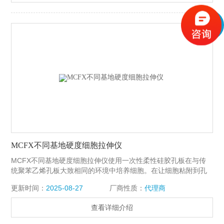
价格较低。
MCFX不同基地硬度细胞拉伸仪
MCFX不同基地硬度细胞拉伸仪使用一次性柔性硅胶孔板在与传
统聚苯乙烯孔板大致相同的环境中培养细胞。在让细胞粘附到孔
底之后，MCFX可以对孔板执行用户设定的拉伸规程，引起细胞
更新时间：
2025-08-27
厂商性质：
代理商
变形。孔底具有与玻璃盖玻片相似的光学性质，可以实现培养细
胞的高倍率成像。孔板可以灭菌，并且系统适合在实验室培养箱
查看详细介绍
中进行长期细胞培养。由于其一体机的设计特点，价格较低。