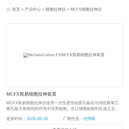
>
>
>
首页
产品中心
细胞拉伸仪
MCFX细胞拉伸仪
MCFX简易细胞拉伸装置
MCFX简易细胞拉伸仪使用一次性柔性硅胶孔板在与传统聚苯乙
烯孔板大致相同的环境中培养细胞。在让细胞粘附到孔底之后，
MCFX可以对孔板执行用户设定的拉伸规程，引起细胞变形。孔
更新时间：
2025-08-28
厂商性质：
代理商
底具有与玻璃盖玻片相似的光学性质，可以实现培养细胞的高倍
率成像。孔板可以灭菌，并且系统适合在实验室培养箱中进行长