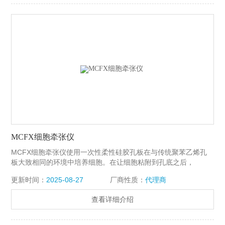
MCFX细胞牵张仪
MCFX细胞牵张仪使用一次性柔性硅胶孔板在与传统聚苯乙烯孔
板大致相同的环境中培养细胞。在让细胞粘附到孔底之后，
MCFX可以对孔板执行用户设定的拉伸规程，引起细胞变形。孔
更新时间：
2025-08-27
厂商性质：
代理商
底具有与玻璃盖玻片相似的光学性质，可以实现培养细胞的高倍
率成像。孔板可以灭菌，并且系统适合在实验室培养箱中进行长
查看详细介绍
期细胞培养。由于其一体机的设计特点，价格较低。