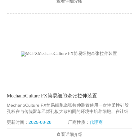
查看详细介绍
期细胞培养。由于其一体机的设计特点，价格较低。
MechanoCulture FX简易细胞牵张拉伸装置
MechanoCulture FX简易细胞牵张拉伸装置使用一次性柔性硅胶
孔板在与传统聚苯乙烯孔板大致相同的环境中培养细胞。在让细
胞粘附到孔底之后，MCFX可以对孔板执行用户设定的拉伸规
更新时间：
2025-08-28
厂商性质：
代理商
程，引起细胞变形。孔底具有与玻璃盖玻片相似的光学性质，可
以实现培养细胞的高倍率成像。孔板可以灭菌，并且系统适合在
查看详细介绍
实验室培养箱中进行长期细胞培养。由于其一体机的设计特点，