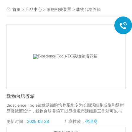
>
>
>
首页
产品中心
细胞相关装置
载物台培养箱
载物台培养箱
Bioscience Tools镜载活细胞培养系统专为长期活细胞成像和延时
显微镜而设计，载物台培养箱可以显微观察活细胞工作站可以与
标准多孔板配合使用。一组可调节的管道支架用于连续介质交
更新时间：
2025-08-28
厂商性质：
代理商
换，加热盖可防止冷凝并控制气体环境。内置多个端口，用于管
道和附件、探头和传感器。适用于所有品牌的电动载物台和K型载