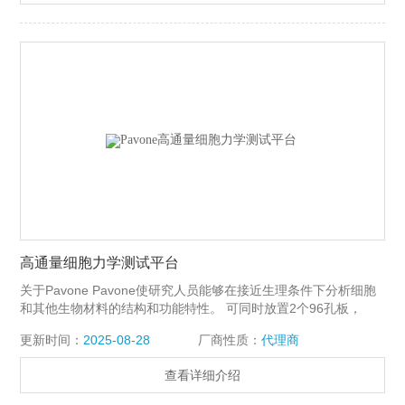
意义的实验结果。Pavone细胞压痕仪
高通量细胞力学测试平台
关于Pavone Pavone使研究人员能够在接近生理条件下分析细胞
和其他生物材料的结构和功能特性。 可同时放置2个96孔板，
Pavone允许高通量高含量筛选功能特性，包括细胞刚度、粘弹
更新时间：
2025-08-28
厂商性质：
代理商
性、粘附、收缩、机械感应等。 这一新平台将微观力学表征与光
学成像和培养相结合，实现了快速方便的数据收集。 预先校准的
查看详细介绍
光纤传感器以及预先编程的实验进程，使得该仪器可以真正节省
时间，产生大量有意义的实验结果。