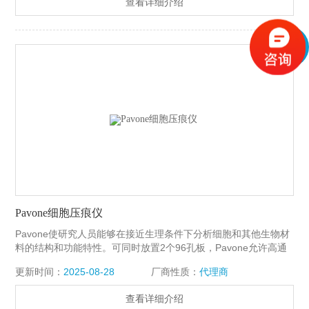
查看详细介绍
先编程的实验进程，使得该仪器可以真正节省时间，产生大量有
意义的实验结果。Pavone细胞及生物材料分析仪
Pavone细胞压痕仪
Pavone使研究人员能够在接近生理条件下分析细胞和其他生物材
料的结构和功能特性。可同时放置2个96孔板，Pavone允许高通
量高含量筛选功能特性，包括细胞刚度、粘弹性、粘附、收缩、
更新时间：
2025-08-28
厂商性质：
代理商
机械感应等。这一新平台将微观力学表征与光学成像和培养相结
合，实现了快速方便的数据收集。预先校准的光纤传感器以及预
查看详细介绍
先编程的实验进程，使得该仪器可以真正节省时间，产生大量有