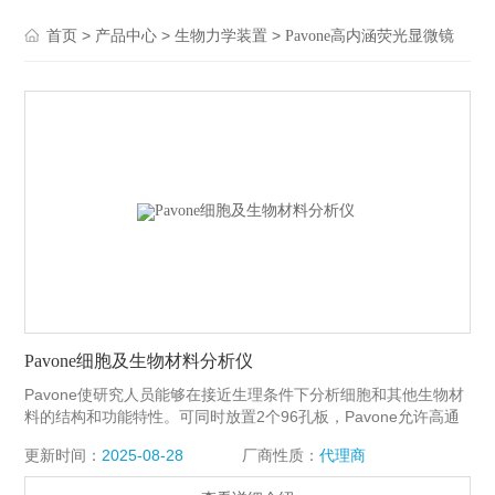
>
>
>
首页
产品中心
生物力学装置
Pavone高内涵荧光显微镜
Pavone细胞及生物材料分析仪
Pavone使研究人员能够在接近生理条件下分析细胞和其他生物材
料的结构和功能特性。可同时放置2个96孔板，Pavone允许高通
量高含量筛选功能特性，包括细胞刚度、粘弹性、粘附、收缩、
更新时间：
2025-08-28
厂商性质：
代理商
机械感应等。这一新平台将微观力学表征与光学成像和培养相结
合，实现了快速方便的数据收集。预先校准的光纤传感器以及预