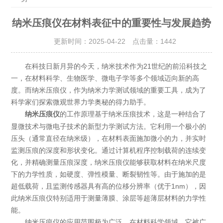
纳米压痕仪在材料表征中的重要性与发展趋势
更新时间：2025-04-22 点击量：
1442
在科技日新月异的今天，纳米技术作为21世纪的前沿科技之
一，在材料科学、生物医学、微电子学等多个领域迈向新的高
度。而纳米压痕仪，作为纳米力学测试领域的重要工具，成为了
科学家们探索微观世界力学奥秘的得力助手。
的工作原理基于纳米压痕技术，这是一种结合了
纳米压痕仪
显微技术与微电子技术的新型力学测试方法。它利用一个极小的
压头（通常直径在纳米级），在材料表面施加微小的力，并实时
监测压痕的深度和形状变化。通过计算机程序控制载荷的连续变
化，并精确测量压痕深度，纳米压痕仪能够获取材料在纳米尺度
下的力学性质，如硬度、弹性模量、断裂韧性等。由于施加的是
超低载荷，且监测传感器具有高的位移分辨率（优于1nm），因
此纳米压痕仪特别适用于测量薄膜、涂层等超薄层材料的力学性
能。
纳米压痕仪的应用范围极为广泛。在材料科学领域，它被广