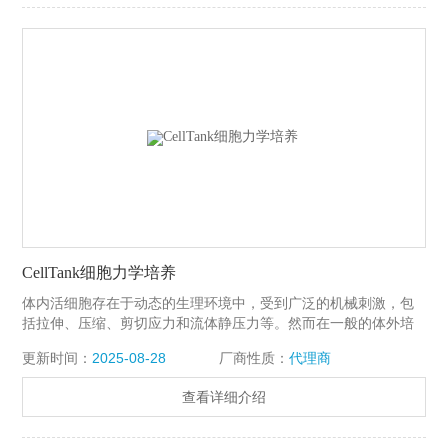
CellTank细胞力学培养
体内活细胞存在于动态的生理环境中，受到广泛的机械刺激，包
括拉伸、压缩、剪切应力和流体静压力等。然而在一般的体外培
养和分析条件下，细胞没有受到来自生长环境的力学刺激。
更新时间：
2025-08-28
厂商性质：
代理商
CellTank细胞力学培养，可以提供与体内细胞相似的生理环境，
帮助研究人员分析各种细胞培养应用中的拉伸负荷的生化变化，
查看详细介绍
包括肌肉、肺、心脏、血管、皮肤等。