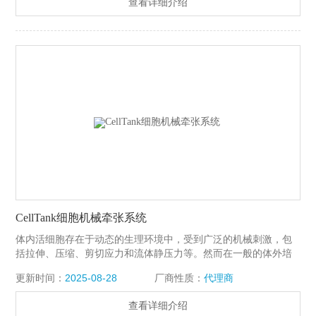
查看详细介绍
化，包括肌肉、肺、心脏、血管、皮肤等。
CellTank细胞机械牵张系统
体内活细胞存在于动态的生理环境中，受到广泛的机械刺激，包
括拉伸、压缩、剪切应力和流体静压力等。然而在一般的体外培
养和分析条件下，细胞没有受到来自生长环境的力学刺激。
更新时间：
2025-08-28
厂商性质：
代理商
CellTank细胞机械牵张系统，可以提供与体内细胞相似的生理环
境，帮助研究人员分析各种细胞培养应用中的拉伸负荷的生化变
查看详细介绍
化，包括肌肉、肺、心脏、血管、皮肤等。