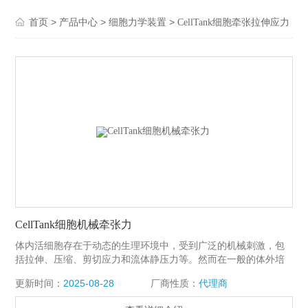
>
>
>
首页
产品中心
细胞力学装置
CellTank细胞牵张拉伸应力
CellTank细胞机械牵张力
体内活细胞存在于动态的生理环境中，受到广泛的机械刺激，包
括拉伸、压缩、剪切应力和流体静压力等。然而在一般的体外培
养和分析条件下，细胞没有受到来自生长环境的力学刺激。
更新时间：
2025-08-28
厂商性质：
代理商
CellTank细胞机械牵张力，可以提供与体内细胞相似的生理环
境，帮助研究人员分析各种细胞培养应用中的拉伸负荷的生化变