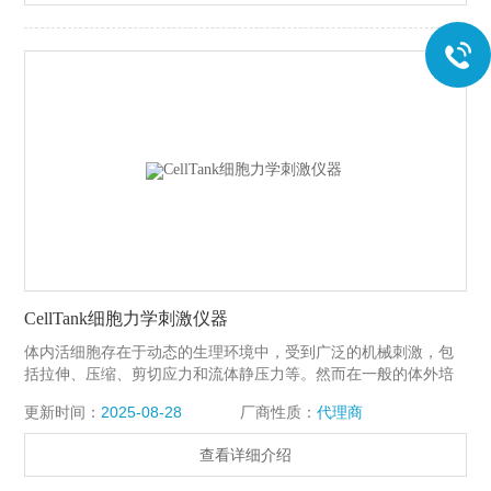
CellTank细胞力学刺激仪器
体内活细胞存在于动态的生理环境中，受到广泛的机械刺激，包
括拉伸、压缩、剪切应力和流体静压力等。然而在一般的体外培
养和分析条件下，细胞没有受到来自生长环境的力学刺激。
更新时间：
2025-08-28
厂商性质：
代理商
CellTank细胞力学刺激仪器，可以提供与体内细胞相似的生理环
境，帮助研究人员分析各种细胞培养应用中的拉伸负荷的生化变
查看详细介绍
化，包括肌肉、肺、心脏、血管、皮肤等。