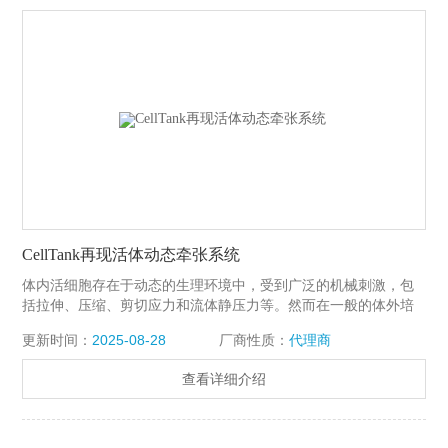
CellTank再现活体动态牵张系统
体内活细胞存在于动态的生理环境中，受到广泛的机械刺激，包
括拉伸、压缩、剪切应力和流体静压力等。然而在一般的体外培
养和分析条件下，细胞没有受到来自生长环境的力学刺激。
更新时间：
2025-08-28
厂商性质：
代理商
CellTank再现活体动态牵张系统，可以提供与体内细胞相似的生
理环境，帮助研究人员分析各种细胞培养应用中的拉伸负荷的生
查看详细介绍
化变化，包括肌肉、肺、心脏、血管、皮肤等。