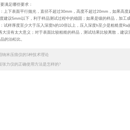
仪要满足哪些要求：
上下表面平行抛光，直径不超过30mm，高度不超过20mm，如果高度超
高度建议5mm以下，利于样品测试过程中的稳固；如果是镶的样品，加工成
试样厚度至少大于压入深度h的10倍以上，压入深度h至少是粗糙度Ra的
度再大没有太大意义；对于表面比较粗糙的样品，测试结果比较离散，建议
样品的泊松比。
绍纳米压痕仪的5种技术理论
面张力仪的正确使用方法是怎样的?