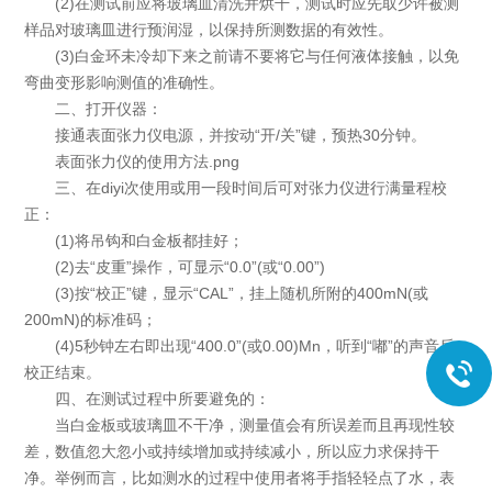
(2)在测试前应将玻璃皿清洗并烘干，测试时应先取少许被测
样品对玻璃皿进行预润湿，以保持所测数据的有效性。
(3)白金环未冷却下来之前请不要将它与任何液体接触，以免
弯曲变形影响测值的准确性。
二、打开仪器：
接通表面张力仪电源，并按动“开/关”键，预热30分钟。
表面张力仪的使用方法.png
三、在diyi次使用或用一段时间后可对张力仪进行满量程校
正：
(1)将吊钩和白金板都挂好；
(2)去“皮重”操作，可显示“0.0”(或“0.00”)
(3)按“校正”键，显示“CAL”，挂上随机所附的400mN(或
200mN)的标准码；
(4)5秒钟左右即出现“400.0”(或0.00)Mn，听到“嘟”的声音后
校正结束。
四、在测试过程中所要避免的：
当白金板或玻璃皿不干净，测量值会有所误差而且再现性较
差，数值忽大忽小或持续增加或持续减小，所以应力求保持干
净。举例而言，比如测水的过程中使用者将手指轻轻点了水，表