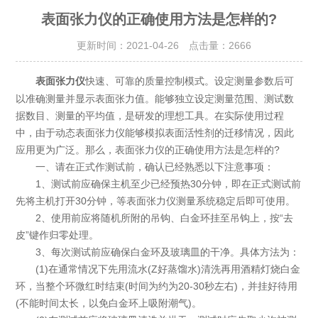
表面张力仪的正确使用方法是怎样的?
更新时间：2021-04-26 点击量：
2666
快速、可靠的质量控制模式。设定测量参数后可
表面张力仪
以准确测量并显示表面张力值。能够独立设定测量范围、测试数
据数目、测量的平均值，是研发的理想工具。在实际使用过程
中，由于动态表面张力仪能够模拟表面活性剂的迁移情况，因此
应用更为广泛。那么，表面张力仪的正确使用方法是怎样的?
一、请在正式作测试前，确认已经熟悉以下注意事项：
1、测试前应确保主机至少已经预热30分钟，即在正式测试前
先将主机打开30分钟，等表面张力仪测量系统稳定后即可使用。
2、使用前应将随机所附的吊钩、白金环挂至吊钩上，按“去
皮”键作归零处理。
3、每次测试前应确保白金环及玻璃皿的干净。具体方法为：
(1)在通常情况下先用流水(Z好蒸馏水)清洗再用酒精灯烧白金
环，当整个环微红时结束(时间为约为20-30秒左右)，并挂好待用
(不能时间太长，以免白金环上吸附潮气)。