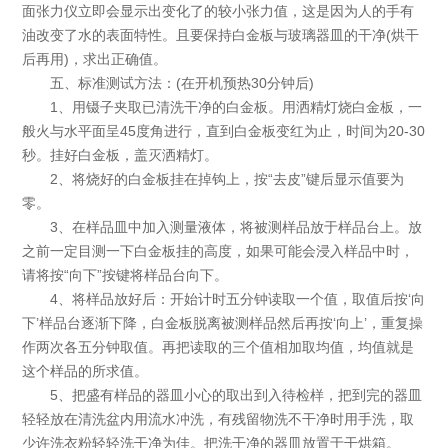
面张力仪立即会显示出变化了的较小张力值，这是因为人的手有
油改变了水的表面特性。且要保持白金板与玻璃器皿的干净(烘干
后再用)，求出正确值。
五、标准测试方法：(在开机预热30分钟后)
1、用镊子夹取已清洗干净的白金板。用洒精灯烧白金板，一
般火与水平面呈45度角进行，直到白金板变红为止，时间为20-30
秒。挂好白金板，盖灭洒精灯。
2、将烧好的白金板挂在掉钩上，按“去皮”键后显示值要为
零。
3、在样品皿中加入测量液体，将被测样品放于样品台上。放
之前一定目测一下白金板挂的高度，如果可能会浸入样品中时，
请将按“向下”按键将样品台向下。
4、将样品放好后：开始计时五分钟读取一个值，取值后按‘向
下’样品台逐渐下降，白金板脱离被测样品然后再按‘向上’，重复操
作两次各五分钟取值。再把读取的三个值相加取均值，均值就是
这个样品的所求值。
5、把盛有样品的器皿小心的取出到入待检样，把到完的器皿
轻轻放在清洗盆内用流水冲洗，有残留物洗不干净时用手洗，取
少许洗衣粉轻轻洗干净为佳。把洗干净的器皿放置于干烘箱。