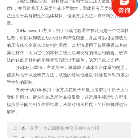
(2)应变梯度理论：材料硬度H依赖于压头压人被测材料的深
度h，并且随着压人深度的减小而增大，因此具有尺度效应。该方
法适用于具有塑性的晶体材料。但该方法无法计算材料的弹性模
量。
(3)Hainsworth方法：由于卸载过程通常被认为是一个纯弹性
过程，可以从卸载曲线求出材料弹性模量，并且可以根据卸载后
的压痕残余变形求出材料的硬度。该方法适用于超硬薄膜或各向
异性材料，因为它们的卸载曲线无法与现有的模型相吻合。该方
法的缺点是材料的塑性变形假设过于简单，缺乏理论上支持。
(4)体积比重法：主要用来计算薄膜／基体组合体系的硬度，
但多局限于试验研究方法，试验的结果也难以*排除基体对薄膜力
学性能的影响。
(5)分子动力学模拟：该方法在原子尺度上考虑每个原子上所
受到作用力、键合能以及晶体晶格常量，并运用牛顿运动方程来
模拟原子间的相互作用结果，从而对纳米尺度上的压痕机理进行
解释。
上一条：
关于一体式细胞拉伸仪器的特点介绍