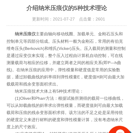
介绍纳米压痕仪的5种技术理论
更新时间：2021-07-27 点击量：
2601
主要由轴向移动线圈、加载单元、金刚石压头和
纳米压痕仪
控制单元等四部分组成。压头材料一般为金刚石，常用的有伯克
维奇压头(Berkovich)和维氏(Vicker)压头。压入载荷的测量和控制
是通过应变仪来实现，整个压入过程由计算机自动控制，可在线
测量载荷与相应的位移，并建立两者之间的相应关系(即P—h曲
线)。在纳米压痕的应用中，弹性模量和硬度值是常用的实验数
据，通过卸载曲线的斜率得到弹性模量E，硬度值H则可由最大加
载载荷和残余变形面积求出。
纳米压痕技术大体上有5种技术理论：
(1)Oliver和Pharr方法：根据试验所测得的载荷一位移曲线，
可以从卸载曲线的斜率求出弹性模量，而硬度值则可由最大加载
载荷和压痕的残余变形面积求得。该方法的不足之处是采用传统
的硬度定义来进行材料的硬度和弹性模量计算，没有考虑纳米尺
度上的尺寸效应。