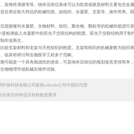
膜、装饰性薄膜等等。纳米压痕仪基体可以为软质或硬质材料主要包含金
在表征较大样品的机械性能、如组织、水凝胶、支架等、操作简单。因
器能够对水凝胶、生物材料、组织、聚合物、颗粒等的机械性能进行表征
是检测嵌入水凝胶中的双光子交联结构的刚度。双光子交联结构用于制作
程制作或再生。
较支架材料和支架与天然组织的刚度。支架和组织的机械参数为组织再
学、临床前研讨和生物医学工程多个范畴。
可能是一个具有挑战性的使命，可是纳米压痕仪的规划使其变得简单，
于生物物理学或机械生物学试验。
州轩辕科技有限公司获得cellscale公司中国区代理
米压痕仪对样品没有粗糙度要求