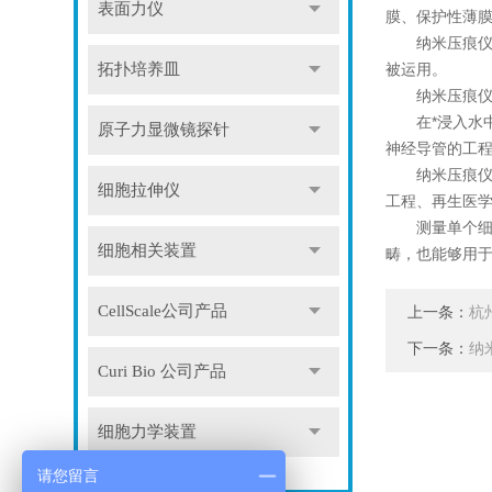
表面力仪
膜、保护性薄
纳米压痕仪旨
被运用。
拓扑培养皿
纳米压痕仪仪
在*浸入水中
原子力显微镜探针
神经导管的工
纳米压痕仪比
细胞拉伸仪
工程、再生医
测量单个细胞
细胞相关装置
畴，也能够用
CellScale公司产品
上一条：
杭
下一条：
纳
Curi Bio 公司产品
细胞力学装置
请您留言