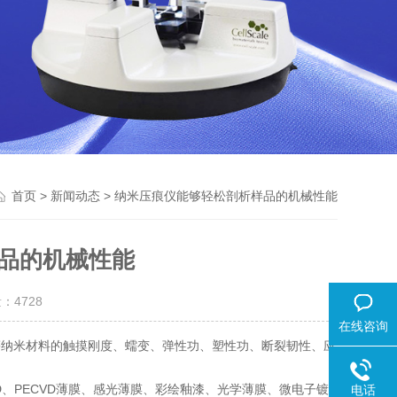
>
> 纳米压痕仪能够轻松剖析样品的机械性能
首页
新闻动态
品的机械性能
量：
4728
在线咨询
等纳米材料的触摸刚度、蠕变、弹性功、塑性功、断裂韧性、应
、PECVD薄膜、感光薄膜、彩绘釉漆、光学薄膜、微电子镀
电话