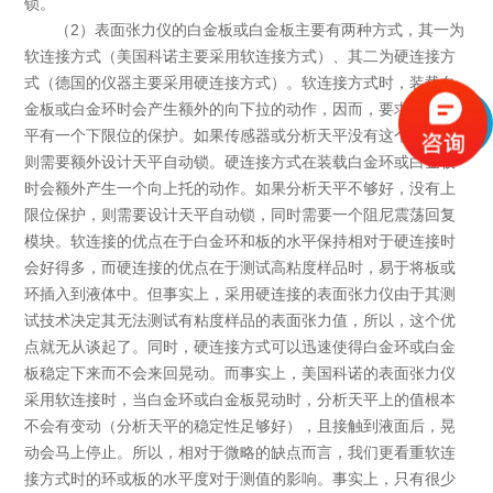
锁。
（2）表面张力仪的白金板或白金板主要有两种方式，其一为
软连接方式（美国科诺主要采用软连接方式）、其二为硬连接方
式（德国的仪器主要采用硬连接方式）。软连接方式时，装载白
金板或白金环时会产生额外的向下拉的动作，因而，要求分析天
平有一个下限位的保护。如果传感器或分析天平没有这个保护，
则需要额外设计天平自动锁。硬连接方式在装载白金环或白金板
时会额外产生一个向上托的动作。如果分析天平不够好，没有上
限位保护，则需要设计天平自动锁，同时需要一个阻尼震荡回复
模块。软连接的优点在于白金环和板的水平保持相对于硬连接时
会好得多，而硬连接的优点在于测试高粘度样品时，易于将板或
环插入到液体中。但事实上，采用硬连接的表面张力仪由于其测
试技术决定其无法测试有粘度样品的表面张力值，所以，这个优
点就无从谈起了。同时，硬连接方式可以迅速使得白金环或白金
板稳定下来而不会来回晃动。而事实上，美国科诺的表面张力仪
采用软连接时，当白金环或白金板晃动时，分析天平上的值根本
不会有变动（分析天平的稳定性足够好），且接触到液面后，晃
动会马上停止。所以，相对于微略的缺点而言，我们更看重软连
接方式时的环或板的水平度对于测值的影响。事实上，只有很少