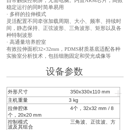
自带触摸控制屏，无需电脑。内置
ARM
芯片，高效
稳定运行的同时简单易用
· 多样的拉伸模式
灵活配置不同牵张加载周期、大小、频率、持续时
间，静态保持、正弦波形、三角波形、矩形以及各
种特制波形
· 高通量培养腔室
有效拉伸面积
32×32mm，PDMS
材质基底适配各种
实验室分析技术，包括细胞固定和荧光成像等
设备参数
+
外形尺寸
350x330x110 mm
主机重量
3 kg
拉伸腔体
4
个，
32x32 mm /
8
个，
20x20 mm
控制模式 三角波、正弦波、方
波及其组合