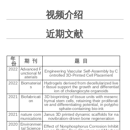
视频介绍
近期文献
年
期 刊
题 目
份
2022
Advanced F
Engineering Vascular Self-Assembly by C
unctional M
ontrolled 3D-Printed Cell Placement
aterials
2022
Biomaterial
Hydrogels derived from decellularized live
s
r tissue support the growth and differentiat
ion of cholangiocyte organoids
2021
Biofabricati
3D bioprinting of tissue units with mesenc
on
hymal stem cells, retaining their proliferati
ve and differentiating potential, in polypho
sphate-containing bio-ink
2021
nature com
Janus 3D printed dynamic scaffolds for na
munications
novibration-driven bone regeneration
2020
Environmen
Effect of Nonphosphorus Corrosion Inhibit
tal Science