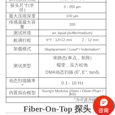
探头尺寸(半
3 - 250 μm
径)
最大压痕深度
100 μm
传感器最大容
200
量
测试环境
air, liquid (buffer/medium)
粗调行程
X*Y：12×12 m
m
Z：12 mm
加载模式
Displacement / Load* / Indentation*
准静态(单点，矩阵)
蠕变，应力松弛
测试类型
DMA
动态扫描
(E', E'', tanδ
)
动态扫描频率
0.1 - 10 Hz
*
Young's Modulus (Hertz / Oliver-Pharr /
内置拟合模型
JKR)
*
为可选升级配置
Fiber-On-Top 探头