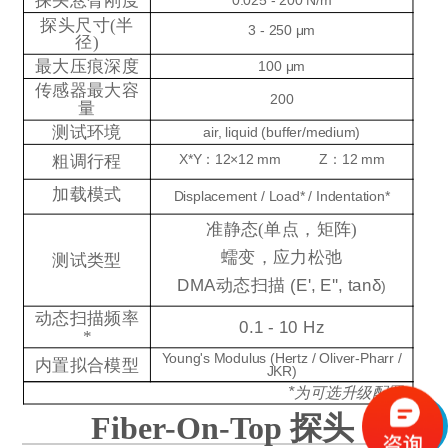
探头悬臂刚度
0.025 - 200 N/m
探头尺寸(半
3 - 250 μm
径)
最大压痕深度
100 μm
传感器最大容
200
量
测试环境
air, liquid (buffer/medium)
粗调行程
X*Y：12×12 m
m
Z：12 mm
加载模式
Displacement / Load* / Indentation*
准静态(单点，矩阵)
蠕变，应力松弛
测试类型
DMA
动态扫描
(E', E'', tanδ
)
动态扫描频率
0.1 - 10 Hz
*
Young's Modulus (Hertz / Oliver-Pharr /
内置拟合模型
JKR)
*
为可选升级配置
Fiber-On-Top 探头