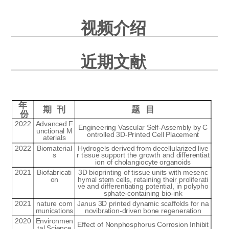
视频介绍
近期文献
年
期 刊
题 目
份
2022
Advanced F
Engineering Vascular Self-Assembly by C
unctional M
ontrolled 3D-Printed Cell Placement
aterials
2022
Biomaterial
Hydrogels derived from decellularized live
s
r tissue support the growth and differentiat
ion of cholangiocyte organoids
2021
Biofabricati
3D bioprinting of tissue units with mesenc
on
hymal stem cells, retaining their proliferati
ve and differentiating potential, in polypho
sphate-containing bio-ink
2021
nature com
Janus 3D printed dynamic scaffolds for na
munications
novibration-driven bone regeneration
2020
Environmen
Effect of Nonphosphorus Corrosion Inhibit
tal Science