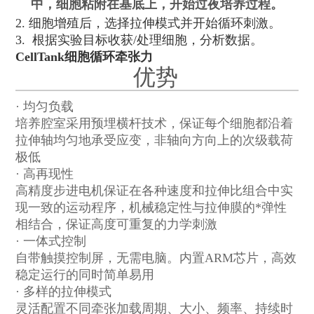
中，细胞粘附在基底上，开始过夜培养过程。
2. 细胞增殖后，选择拉伸模式并开始循环刺激。
3. 根据实验目标收获/处理细胞，分析数据。
CellTank细胞循环牵张力
优势
· 均匀负载
培养腔室采用预埋横杆技术，保证每个细胞都沿着
拉伸轴均匀地承受应变，非轴向方向上的次级载荷
极低
· 高再现性
高精度步进电机保证在各种速度和拉伸比组合中实
现一致的运动程序，机械稳定性与拉伸膜的*弹性
相结合，保证高度可重复的力学刺激
· 一体式控制
自带触摸控制屏，无需电脑。内置
ARM
芯片，高效
稳定运行的同时简单易用
· 多样的拉伸模式
灵活配置不同牵张加载周期、大小、频率、持续时