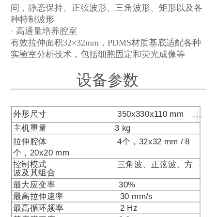
间，静态保持、正弦波形、三角波形、矩形以及各
种特制波形
· 高通量培养腔室
有效拉伸面积
32×32mm，PDMS
材质基底适配各种
实验室分析技术，包括细胞固定和荧光成像等
设备参数
+
外形尺寸
350x330x110 mm
主机重量
3 kg
拉伸腔体
4
个，
32x32 mm /
8
个，
20x20 mm
控制模式 三角波、正弦波、方
波及其组合
最大应变率
30%
最高拉伸速率
30 mm/s
最高循环频率
2 Hz