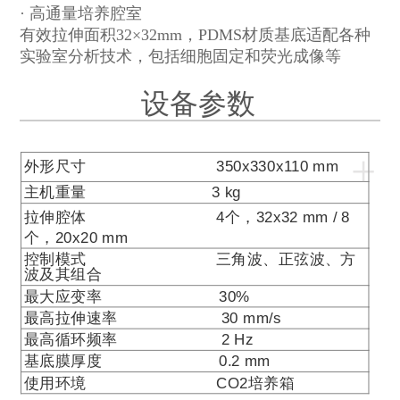
· 高通量培养腔室
有效拉伸面积
32×32mm，PDMS
材质基底适配各种
实验室分析技术，包括细胞固定和荧光成像等
设备参数
+
外形尺寸
350x330x110 mm
主机重量
3 kg
拉伸腔体
4
个，
32x32 mm /
8
个，
20x20 mm
控制模式 三角波、正弦波、方
波及其组合
最大应变率
30%
最高拉伸速率
30 mm/s
最高循环频率
2 Hz
基底膜厚度
0.2 mm
使用环境
CO2
培养箱