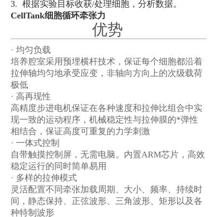
3. 根据实验目标收获/处理细胞，分析数据。
CellTank细胞循环牵张力
优势
· 均匀负载
培养腔室采用预埋横杆技术，保证每个细胞都沿着
拉伸轴均匀地承受应变，非轴向方向上的次级载荷
极低
· 高再现性
高精度步进电机保证在各种速度和拉伸比组合中实
现一致的运动程序，机械稳定性与拉伸膜的*弹性
相结合，保证高度可重复的力学刺激
· 一体式控制
自带触摸控制屏，无需电脑。内置
ARM
芯片，高效
稳定运行的同时简单易用
· 多样的拉伸模式
灵活配置不同牵张加载周期、大小、频率、持续时
间，静态保持、正弦波形、三角波形、矩形以及各
种特制波形