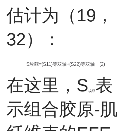
S
22
(
估计为（19，
Equibiaxial
)
=
(
Equibiaxial
)
+
32）：
S
埃菲
=
(
S
11
)
等双轴
+
(
S
22
)
等双轴
(
2
)
在这里，S
表
埃菲
示组合胶原-肌