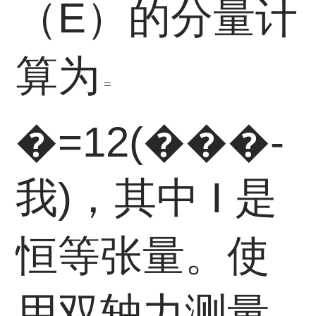
（E）的分量计
1
算为
2
E
T
F
=
(
�
=
1
2
(
�
�
�
-
F
−
I
)
我
)
，其中 I 是
恒等张量。使
用双轴力测量