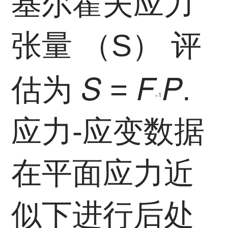
基尔霍夫应力
张量 （S） 评
S
F
P
估为
=
.
−1
应力-应变数据
在平面应力近
似下进行后处