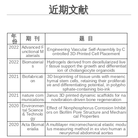
近期文献
年
期 刊
题 目
份
2022
Advanced F
Engineering Vascular Self-Assembly by C
unctional M
ontrolled 3D-Printed Cell Placement
aterials
2022
Biomaterial
Hydrogels derived from decellularized live
s
r tissue support the growth and differentiat
ion of cholangiocyte organoids
2021
Biofabricati
3D bioprinting of tissue units with mesenc
on
hymal stem cells, retaining their proliferati
ve and differentiating potential, in polypho
sphate-containing bio-ink
2021
nature com
Janus 3D printed dynamic scaffolds for na
munications
novibration-driven bone regeneration
2020
Environmen
Effect of Nonphosphorus Corrosion Inhibit
tal Science
ors on Biofilm Pore Structure and Mechani
& Technolo
cal Properties
gy
2020
Acta Biomat
A multilayer micromechanical elastic modu
erialia
lus measuring method in ex vivo human a
neurysmal abdominal aortas