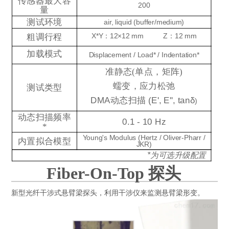
传感器最大容
200
量
测试环境
air, liquid (buffer/medium)
粗调行程
X*Y：12×12 m
m
Z：12 mm
加载模式
Displacement / Load* / Indentation*
准静态(单点，矩阵)
蠕变，应力松弛
测试类型
DMA
动态扫描
(E', E'', tanδ
)
动态扫描频率
0.1 - 10 Hz
*
Young's Modulus (Hertz / Oliver-Pharr /
内置拟合模型
JKR)
*
为可选升级配置
Fiber-On-Top 探头
新型光纤干涉式悬臂梁探头，利用干涉仪来监测悬臂梁形变。