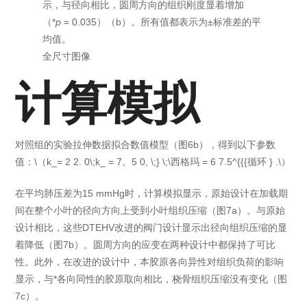
示，与径向相比，圆周方向的组织刚度显着增加
（*
p
= 0.035）（b）。所有值都表示为±标准差的平
均值。
全尺寸图像
计算模拟
对照组的实验拉伸数据拟合数值模型（图6b），得到以下参数
值：
\（k_= 2 2. 0\;k_ = 7。5 0, \;} \;\西格玛 = 6 7.5^{{{循环 } .\）
在平均肺压差为15 mmHg时，计算模拟显示，原始设计在加载期
间在整个小叶的径向方向上受到小叶组织压缩（图7a）。与原始
设计相比，这些DTEHV改进的阀门设计显示出径向组织压缩的显
着降低（图7b）。圆周方向的应变在两种设计中都保持了可比
性。此外，在改进的设计中，本胶原各向异性对组织负荷的影响
显示，与*各向同性的胶原取向相比，桡骨组织压缩没有变化（图
7c）。