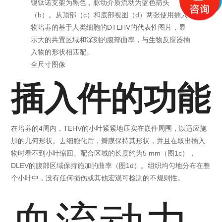
镍钛诺支架为黑色，脉动介质流动为蓝色箭头
（b）。从顶部（c）和底部视图（d）两张使用插入
物培养的基于人类细胞的DTEHV的代表性图片，显
示大的共置区域和深刻的腹部曲率，与生物反应器插
入物的形状相匹配。
全尺寸图像
插入件的功能
在培养的4周内，TEHV的小叶紧紧地压实在嵌件周围，以适应施
加的几何形状。去细胞化后，瓣膜保持其形状，并且在取出插入
物时看不到小叶缩回。配合区域的长度约为5 mm（图1c），
DLEV的腹部区域保持施加的曲率（图1d）。组织均匀地分布在整
个小叶中，没有任何损伤或其他宏观可检测的不规则性。