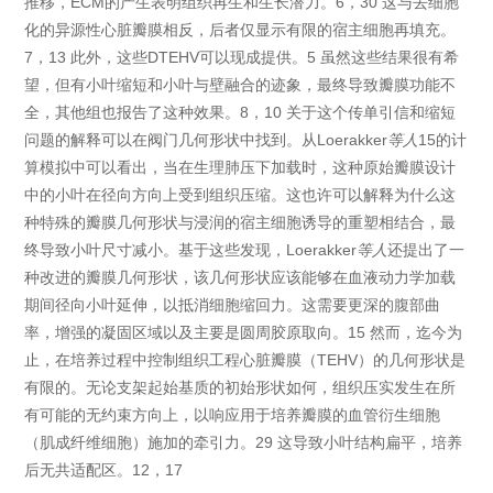
推移，ECM的产生表明组织再生和生长潜力。6，30 这与去细胞
化的异源性心脏瓣膜相反，后者仅显示有限的宿主细胞再填充。
7，13 此外，这些DTEHV可以现成提供。5 虽然这些结果很有希
望，但有小叶缩短和小叶与壁融合的迹象，最终导致瓣膜功能不
全，其他组也报告了这种效果。8，10 关于这个传单引信和缩短
问题的解释可以在阀门几何形状中找到。从Loerakker
等人
15的计
算模拟中可以看出，当在生理肺压下加载时，这种原始瓣膜设计
中的小叶在径向方向上受到组织压缩。这也许可以解释为什么这
种特殊的瓣膜几何形状与浸润的宿主细胞诱导的重塑相结合，最
终导致小叶尺寸减小。基于这些发现，Loerakker
等人
还提出了一
种改进的瓣膜几何形状，该几何形状应该能够在血液动力学加载
期间径向小叶延伸，以抵消细胞缩回力。这需要更深的腹部曲
率，增强的凝固区域以及主要是圆周胶原取向。15 然而，迄今为
止，在培养过程中控制组织工程心脏瓣膜（TEHV）的几何形状是
有限的。无论支架起始基质的初始形状如何，组织压实发生在所
有可能的无约束方向上，以响应用于培养瓣膜的血管衍生细胞
（肌成纤维细胞）施加的牵引力。29 这导致小叶结构扁平，培养
后无共适配区。12，17