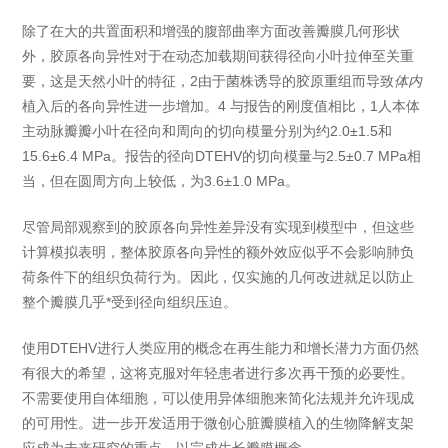
除了在大的共置面积和增强的腹部曲率方面改善瓣膜几何形状
外，胶原各向异性对于在动态加载期间获得径向小叶拉伸至关重
要，这是天然小叶的特征，2由于菌株诱导的胶原重组而导致
体内
植入后的各向异性进一步增加。4 与报告的刚度值相比，1人本体
主动脉瓣瓣小叶在径向和周向的切向模量分别为约2.0±1.5和
15.6±6.4 MPa。报告的径向DTEHV的切向模量与2.5±0.7 MPa相
当，但在圆周方向上较低，为3.6±1.0 MPa。
尽管局部观察到的胶原各向异性差异没有实现到模型中，但这些
计算模拟表明，整体胶原各向异性的额外效应似乎不会影响肺负
荷条件下的组织负荷行为。因此，仅实施的几何改进就足以防止
整个瓣膜几乎*受到径向组织压迫。
使用DTEHV进行人类应用的概念在再生能力和增长潜力方面仍然
有很大的希望，这将克服对年轻患者进行多次再干预的必要性。
不需要使用自体细胞，可以使用异体细胞来简化法规并允许现成
的可用性。进一步开发适用于微创心脏瓣膜植入的生物降解支架
应成为未来研究的重点，以完成生长瓣膜概念。