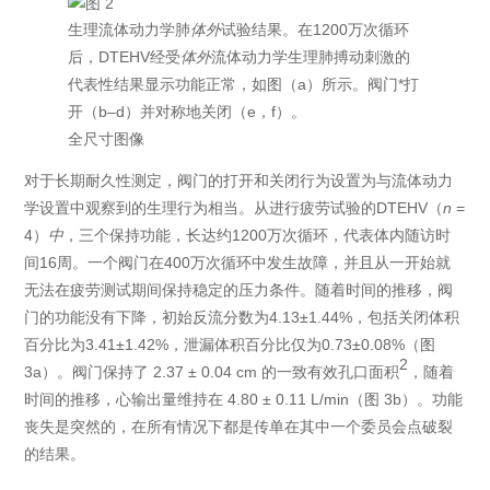
生理流体动力学肺
体外
试验结果。在1200万次循环
后，DTEHV经受
体外
流体动力学生理肺搏动刺激的
代表性结果显示功能正常，如图（a）所示。阀门*打
开（b–d）并对称地关闭（e，f）。
全尺寸图像
对于长期耐久性测定，阀门的打开和关闭行为设置为与流体动力
学设置中观察到的生理行为相当。从进行疲劳试验的DTEHV（
n
=
4）
中
，三个保持功能，长达约1200万次循环，代表体内随访时
间16周。一个阀门在400万次循环中发生故障，并且从一开始就
无法在疲劳测试期间保持稳定的压力条件。随着时间的推移，阀
门的功能没有下降，初始反流分数为4.13±1.44%，包括关闭体积
百分比为3.41±1.42%，泄漏体积百分比仅为0.73±0.08%（图
2
3a）。阀门保持了 2.37 ± 0.04 cm 的一致有效孔口面积
，随着
时间的推移，心输出量维持在 4.80 ± 0.11 L/min（图 3b）。功能
丧失是突然的，在所有情况下都是传单在其中一个委员会点破裂
的结果。