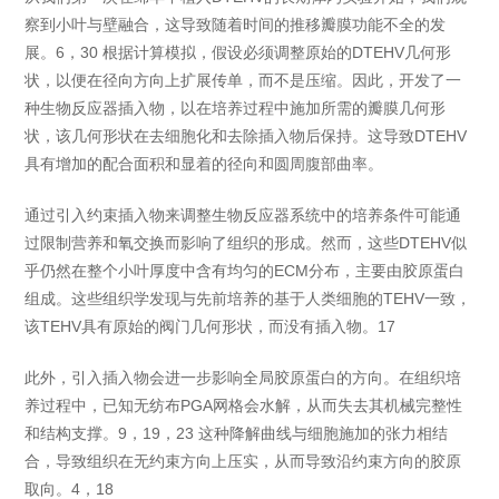
察到小叶与壁融合，这导致随着时间的推移瓣膜功能不全的发
展。6，30 根据计算模拟，假设必须调整原始的DTEHV几何形
状，以便在径向方向上扩展传单，而不是压缩。因此，开发了一
种生物反应器插入物，以在培养过程中施加所需的瓣膜几何形
状，该几何形状在去细胞化和去除插入物后保持。这导致DTEHV
具有增加的配合面积和显着的径向和圆周腹部曲率。
通过引入约束插入物来调整生物反应器系统中的培养条件可能通
过限制营养和氧交换而影响了组织的形成。然而，这些DTEHV似
乎仍然在整个小叶厚度中含有均匀的ECM分布，主要由胶原蛋白
组成。这些组织学发现与先前培养的基于人类细胞的TEHV一致，
该TEHV具有原始的阀门几何形状，而没有插入物。17
此外，引入插入物会进一步影响全局胶原蛋白的方向。在组织培
养过程中，已知无纺布PGA网格会水解，从而失去其机械完整性
和结构支撑。9，19，23 这种降解曲线与细胞施加的张力相结
合，导致组织在无约束方向上压实，从而导致沿约束方向的胶原
取向。4，18