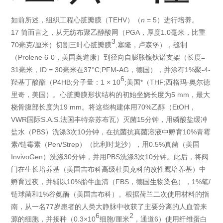
如前所述，组织工程心脏瓣膜（TEHV）（
n
= 5）进行培养。
17 简而言之，从无纺布聚乙醇酸网（PGA，厚度1.0毫米，比重
3
70毫克/厘米）切割三叶心脏瓣膜
;塞隆，卢森堡），缝制
（Prolene 6-0，美国奥道康）到径向自膨胀镍钛诺支架（长度=
31毫米，ID = 30毫米在37°C;PFM-AG，德国），并涂有1%聚-4-
6
羟基丁酸酯（P4HB;分子量：1 × 10
;美国*（THF;西格玛-奥尔德
里奇，美国）。心脏瓣膜形状结构的初始坐娆长度为5 mm，最大
桡骨腹部长度为19 mm。将这些构建体用70%乙醇（EtOH，
VWR国际S.A.S.法国丰特奈苏布瓦）灭菌15分钟，用磷酸盐缓冲
盐水（PBS）洗涤3次10分钟，在抗菌抗真菌溶液中孵育10%青霉
素/链霉素（Pen/Strep）（比利时龙沙），用0.5%真菌（美国
InvivoGen）洗涤30分钟，并用PBS洗涤3次10分钟。此后，将阀
门在生长培养基（美国吉布科高级杜贝克科的改性鹰培养基）中
孵育过夜，并辅以10%胎牛血清（FBS，德国生物染色），1%笔/
链球菌和1%谷氨酶（美国吉布科）。根据荷兰二次使用材料的指
南，从一名77岁患者的人类大静脉中收获了主要分离的人血管来
6
2
源的细胞，并接种（0.3×10
细胞/厘米
，通道6）使用纤维蛋白