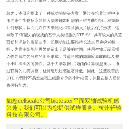
总之，本研究提出了一种成功的解决方案，通过在培养过程中使
用约束性生物反应器插入物来施加所需的三维弯曲组织工程瓣膜
几何形状，从而允许在去细胞化和去除插入片段后保持形状。这
导致了*有能力的现成的基于人类细胞的DTEHV，具有较大的共置
面积和深刻的腹部曲率。长期功能主要维持长达16周
的体内
模
拟，为宿主细胞的再繁殖留出了足够的时间。使用生物反应器插
入物导致均匀分布的组织形成，共适区域的圆周胶原取向以及整
个小叶组织各向异性。基于力学数据，我们的计算模型显示，通
过获得的几何调整，桡骨组织压缩显著降低。因此，这些改善的
DTEHV预计不易发生宿主细胞介导的小叶缩回，并且在植入后仍
将保持能力。
如您cellscale公司biotester平面双轴试验机感
兴趣，我们可以为您提供试样服务。杭州轩辕
科技有限公司。