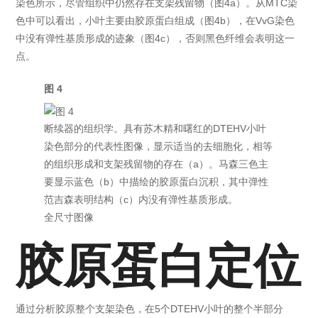
染色所示，尽管组织中仍然存在支架残留物（图4a）。从MTC染
色中可以看出，小叶主要由胶原蛋白组成（图4b），在VvG染色
中没有弹性基质形成的迹象（图4c），否则黑色纤维会表明这一
点。
图 4
断续器的组织学。具有苏木精和曙红的DTEHV小叶
染色部分的代表性图像，显示适当的去细胞化，相等
的组织形成和支架残留物的存在（a）。马森三色主
要显示蓝色（b）中描绘的胶原蛋白沉积，其中弹性
范吉森表明结构（c）内没有弹性基质形成。
全尺寸图像
胶原蛋白定位
通过分析胶原整个支架染色，在5个DTEHV小叶的整个半部分