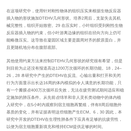
在这项研究中，使用针对刚性物体的组织压实来根据生物反应器
插入物的形状施加DTEHV几何形状。培养2周后，支架失去其机
械完整性，组织开始致密。29 在压实时，小叶组织受到刚性生物
反应器插入物的约束，但小叶游离边缘的组织在径向方向上仍可
能略微压实。这导致在凝固区域主要是圆周对齐的胶原蛋白，并
且更随机地分布在腹部底部。
其他使用约束方法来控制DTEHV几何形状的研究很有希望，但是
到目前为止还没有报道高达1200万次循环的长期功能。18，24–
26，28 本研究中产生的DTEHV在反流、心输出量和打开和关闭
行为方面显示出长达16周的体内模拟的令人满意的长期功能，只
有一个瓣膜
在
400万次循环后失效，无法在疲劳测试期间适应和稳
定施加的肺压条件。从先前
在
绵羊和非人灵长类动物中的体内植
入研究中，在5小时内观察到宿主细胞再繁殖，伴有8周后细胞外
基质的变化，并有证据表明这些细胞产生ECM。6，30 因此，本
研究中开发的DTEHV在生理性肺条件下应具有足够的抗疲劳性，
以便为宿主细胞重新填充和维持ECM提供足够的时间。