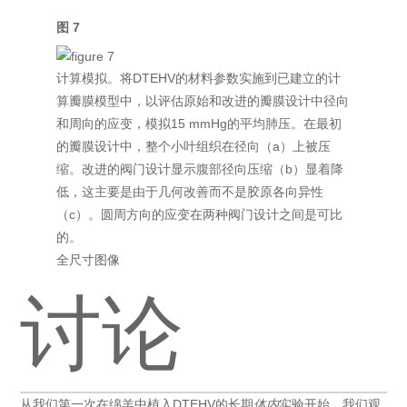
图 7
计算模拟。将DTEHV的材料参数实施到已建立的计
算瓣膜模型中，以评估原始和改进的瓣膜设计中径向
和周向的应变，模拟15 mmHg的平均肺压。在最初
的瓣膜设计中，整个小叶组织在径向（a）上被压
缩。改进的阀门设计显示腹部径向压缩（b）显着降
低，这主要是由于几何改善而不是胶原各向异性
（c）。圆周方向的应变在两种阀门设计之间是可比
的。
全尺寸图像
讨论
从我们第一次在绵羊中植入DTEHV的长期
体内
实验开始，我们观