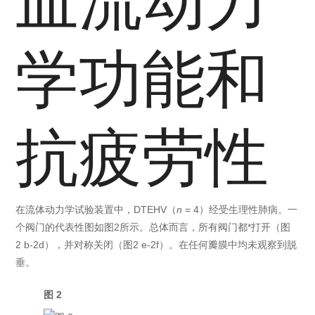
血流动力
学功能和
抗疲劳性
在流体动力学试验装置中，DTEHV（
n
= 4）经受生理性肺病。一
个阀门的代表性图如图2所示。总体而言，所有阀门都*打开（图
2 b-2d），并对称关闭（图2 e-2f）。在任何瓣膜中均未观察到脱
垂。
图 2