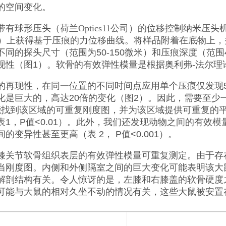
的空间变化。
带有球形压头（
荷兰Optics11公司
）的位移控制纳米压头机（
龄）上获得基于压痕的力位移曲线。将样品附着在底物上，
同的探头尺寸（范围为50-150微米）和压痕深度（范围4-
现性（图1）。软骨的有效弹性模量是根据奥利弗-法尔理
的再现性，在同一位置的不同时间点应用单个压痕仅发现5%
化是巨大的，高达20倍的变化（图2）。因此，需要至少一系
才能找到该区域的可重复刚度图，并为该区域提供可重复的
表1，P值<0.01）。此外，我们还发现动物之间的有效
的变异性甚至更高（表 2， P值<0.001）。
膝关节软骨组织表层的有效弹性模量可重复测定。由于存
当刚度图。内侧和外侧隔室之间的巨大变化可能表明该大
解剖结构有关。令人惊讶的是，左膝和右膝盖的软骨硬度
可能与大鼠的相对久坐不动的情况有关，这些大鼠被安置