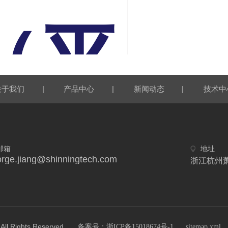
均
（平
niVert拉伸压缩试验机基于膀胱表面表示和生物力学分析
轴拉伸机在制造用于仿生心脏瓣膜置换的生物混合支架的应用
示
|
|
|
关于我们
产品中心
新闻动态
技术中
±标
均
邮箱
地址
rge.jiang@shinningtech.com
浙江杭州
ights Reserved.
备案号：浙ICP备15018674号-1
sitemap.xml