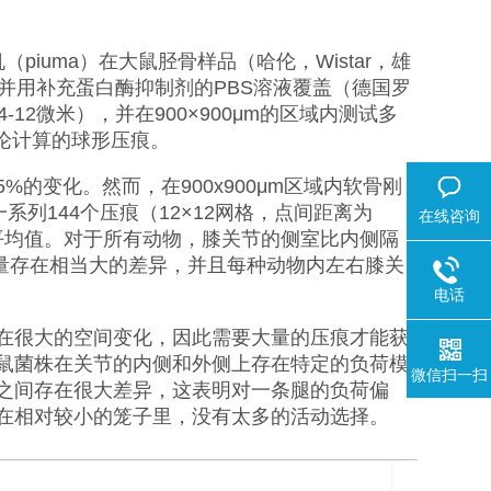
piuma）在大鼠胫骨样品（哈伦，Wistar，雄
并用补充蛋白酶抑制剂的PBS溶液覆盖（德国罗
12微米），并在900×900μm的区域内测试多
论计算的球形压痕。
的变化。然而，在900x900μm区域内软骨刚
列144个压痕（12×12网格，点间距离为
在线咨询
平均值。对于所有动物，膝关节的侧室比内侧隔
模量存在相当大的差异，并且每种动物内左右膝关
电话
在很大的空间变化，因此需要大量的压痕才能获
鼠菌株在关节的内侧和外侧上存在特定的负荷模
微信扫一扫
之间存在很大差异，这表明对一条腿的负荷偏
在相对较小的笼子里，没有太多的活动选择。