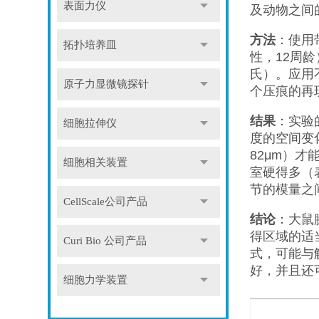
表面力仪
及动物之间
方法
：使用
拓扑培养皿
性，12周
氏）。应用不
原子力显微镜探针
个压痕的再
结果
：实验
细胞拉伸仪
度的空间变
82μm）
细胞相关装置
室硬得多（
节的模量之间
CellScale公司产品
结论
：大鼠
得区域的适
Curi Bio 公司产品
式，可能与
好，并且还
细胞力学装置