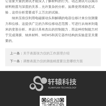
它需要大量的测试才能深入了解材料的行为。动态测试可以揭示
材料刚度与深度的关系，允许复杂的分析。如果使用准静态试
验，这些分析需要成千上万次的试验。
纳米压痕仪利用电磁驱动头和解耦的电容位移计来分别测量
力和位移。这提供广泛的力和位移动态范围，可进行从纳米到毫
米的变形分析。本设计具有杰出的控制能力，而这种控制能力对
于完成薄膜、纳米材料、MEMS和其它器件结构的实验是至关重
要的。
上一条：
关于表面张力仪的工作原理介绍
下一条：
调整表面力仪的测值精度要注意哪些方面