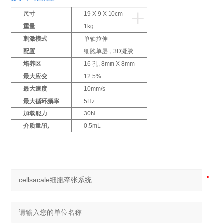
+
尺寸
19 X 9 X 10cm
重量
1kg
刺激模式
单轴拉伸
配置
细胞单层，3D凝胶
培养区
16 孔, 8mm X 8mm
最大应变
12.5%
最大速度
10mm/s
最大循环频率
5Hz
加载能力
30N
介质量/孔
0.5mL