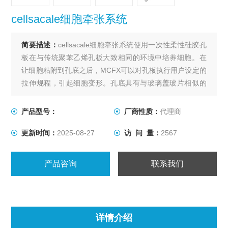
cellsacale细胞牵张系统
简要描述：
cellsacale细胞牵张系统使用一次性柔性硅胶孔
板在与传统聚苯乙烯孔板大致相同的环境中培养细胞。在
让细胞粘附到孔底之后，MCFX可以对孔板执行用户设定的
拉伸规程，引起细胞变形。孔底具有与玻璃盖玻片相似的
光学性质，可以实现培养细胞的高倍率成像。孔板可以灭
菌，并且系统适合在实验室培养箱中进行长期细胞培养。
产品型号：
厂商性质：
代理商
由于其一体机的设计特点，价格较低。
更新时间：
2025-08-27
访 问 量：
2567
产品咨询
联系我们
详情介绍