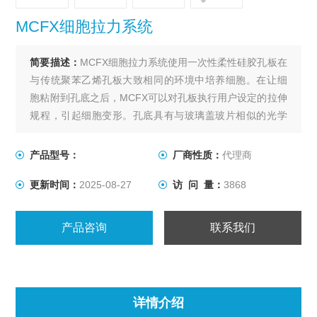
MCFX细胞拉力系统
简要描述：
MCFX细胞拉力系统使用一次性柔性硅胶孔板在
与传统聚苯乙烯孔板大致相同的环境中培养细胞。在让细
胞粘附到孔底之后，MCFX可以对孔板执行用户设定的拉伸
规程，引起细胞变形。孔底具有与玻璃盖玻片相似的光学
性质，可以实现培养细胞的高倍率成像。孔板可以灭菌，
并且系统适合在实验室培养箱中进行长期细胞培养。由于
产品型号：
厂商性质：
代理商
其一体机的设计特点，价格较低。
更新时间：
2025-08-27
访 问 量：
3868
产品咨询
联系我们
详情介绍