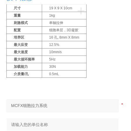
+
尺寸
19 X 9 X 10cm
重量
1kg
刺激模式
单轴拉伸
配置
细胞单层，3D凝胶
培养区
16 孔, 8mm X 8mm
最大应变
12.5%
最大速度
10mm/s
最大循环频率
5Hz
加载能力
30N
介质量/孔
0.5mL