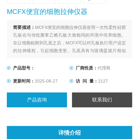
MCFX便宜的细胞拉伸仪器
简要描述：
MCFX便宜的细胞拉伸仪器使用一次性柔性硅胶
孔板在与传统聚苯乙烯孔板大致相同的环境中培养细胞。
在让细胞粘附到孔底之后，MCFX可以对孔板执行用户设定
的拉伸规程，引起细胞变形。孔底具有与玻璃盖玻片相似
的光学性质，可以实现培养细胞的高倍率成像。孔板可以
灭菌，并且系统适合在实验室培养箱中进行长期细胞培
产品型号：
厂商性质：
代理商
养。由于其一体机的设计特点，价格较低。
更新时间：
2025-08-27
访 问 量：
2127
产品咨询
联系我们
详情介绍