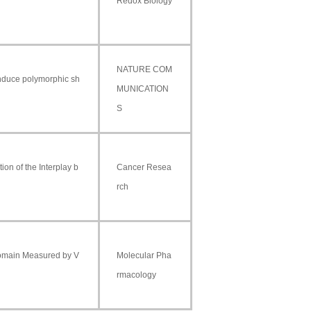
Redox Biology
NATURE COM
 induce polymorphic sh
MUNICATION
S
on of the Interplay b
Cancer Resea
rch
Domain Measured by V
Molecular Pha
rmacology