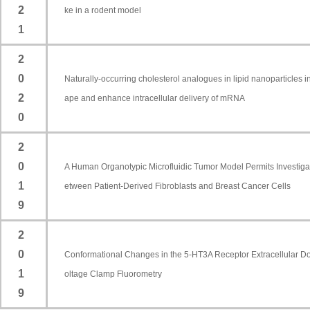
2
ke in a rodent model
1
2
0
Naturally-occurring cholesterol analogues in lipid nanoparticles
2
ape and enhance intracellular delivery of mRNA
0
2
0
A Human Organotypic Microfluidic Tumor Model Permits Investigati
1
etween Patient-Derived Fibroblasts and Breast Cancer Cells
9
2
0
Conformational Changes in the 5-HT3A Receptor Extracellular 
1
oltage Clamp Fluorometry
9