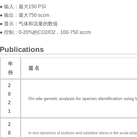
● 输入：最大150 PSI
● 输出：最大750 sccm
● 显示：气体和流量的数值
● 控制：0-20%的CO2/O2，100-750 sccm
Publications
年
篇 名
份
2
0
On-site genetic analysis for species identification using 
2
1
2
0
In vivo dynamics of acidosis and oxidative stress in the acute pha