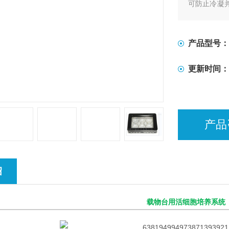
可防止冷凝
传感器。适
的，显微镜
用于浸没式
产品型号：
更新时间：
产品
绍
载物台用活细胞培养系统