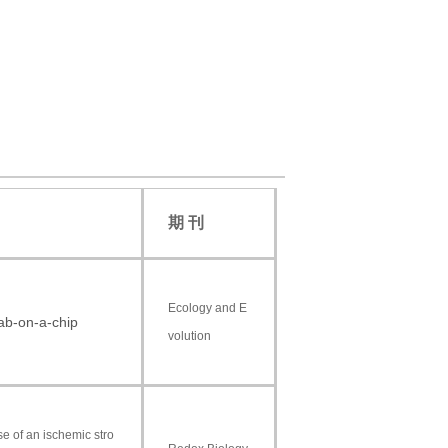
期 刊
Ecology and E
lab-on-a-chip
volution
se of an ischemic stro