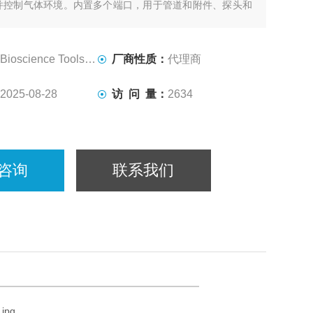
并控制气体环境。内置多个端口，用于管道和附件、探头和
用于所有品牌的电动载物台和K型载物台。整个底部是开放
物镜可通过进入。连接温度控制器，可以升级物镜加热器，
光学器件。
Bioscience Tools-TC
厂商性质：
代理商
2025-08-28
访 问 量：
2634
咨询
联系我们