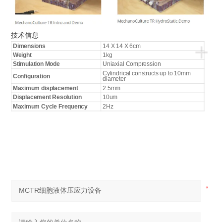
技术信息
+
Dimensions
14 X 14 X 6cm
Weight
1kg
Stimulation Mode
Uniaxial Compression
Cylindrical constructs up to 10mm
Configuration
diameter
Maximum displacement
2.5mm
Displacement Resolution
10um
Maximum Cycle Frequency
2Hz