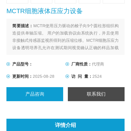
MCTR细胞液体压应力设备
简要描述：
MCTR使用压力驱动的梭子向9个圆柱形组织构
造提供单轴压缩。 用户的加载协议由系统执行，并且使用
非接触式传感器监视所得到的压缩位移。MCTR细胞压应力
设备透明培养孔允许在测试期间视觉确认正确的样品加载
和实时成像。 样品室板可以灭菌，该系统适用于实验室培
养箱中的长期细胞培养。MCTR细胞液体压应力设备
产品型号：
厂商性质：
代理商
更新时间：
2025-08-28
访 问 量：
2524
产品咨询
联系我们
详情介绍