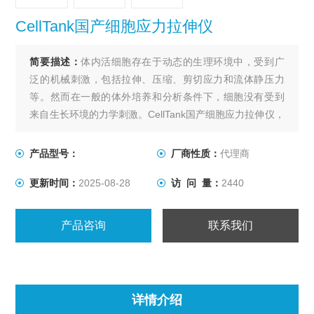
CellTank国产细胞应力拉伸仪
简要描述：
体内活细胞存在于动态的生理环境中，受到广
泛的机械刺激，包括拉伸、压缩、剪切应力和流体静压力
等。然而在一般的体外培养和分析条件下，细胞没有受到
来自生长环境的力学刺激。CellTank国产细胞应力拉伸仪，
可以提供与体内细胞相似的生理环境，帮助研究人员分析
各种细胞培养应用中的拉伸负荷的生化变化，包括肌肉、
产品型号：
厂商性质：
代理商
肺、心脏、血管、皮肤等。
更新时间：
2025-08-28
访 问 量：
2440
产品咨询
联系我们
详情介绍