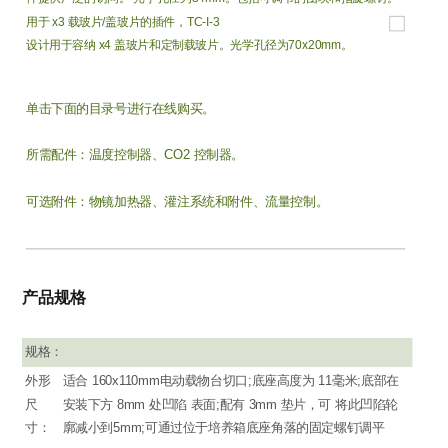
用于 x3 载玻片/盖玻片的插件，TC-I-3
设计用于容纳 x4 盖玻片和定制载玻片。光学孔径为70x20mm。
单击下面的目录号进行在线购买。
所需配件：温度控制器、CO2 控制器。
可选附件：物镜加热器、灌注系统和附件、流量控制。
产品规格
规格：
外形
适合 160x110mm电动载物台切口;底座高度为 11毫米;底部在
尺
安装下方 8mm 处凹陷 表面;配有 3mm 垫片，可 将此凹陷轮
寸：
廓减小到5mm;可通过位于培养箱底座角落的固定螺钉调平