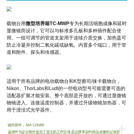
载物台用
微型培养箱
TC-MWP
专为长期活细胞成像和延时
显微镜而设计，它可以与标准多孔板和多种插件配合使
用。一组可调节的管道支架用于连续介质交换，加热盖可
防止冷凝并控制二氧化碳或缺氧。内置多个端口，用于管
道和附件、探头和传感器。
适用于所有品牌的电动载物台和K型蔡司/徕卡载物台，
Nikon、ThorLabs和Ludl的一些电动型号可能需要可选的
适配器扩展才能安装。整个底部是开放的，可通过显微镜
物镜进入。连接温度控制器，并通过升级物镜加热器，可
用于浸没式光学器件。
+
磁性插件， MA-128x86
该插件为定位附件提供了灵活的工作区域 高分辨率实时样品成像和记录所