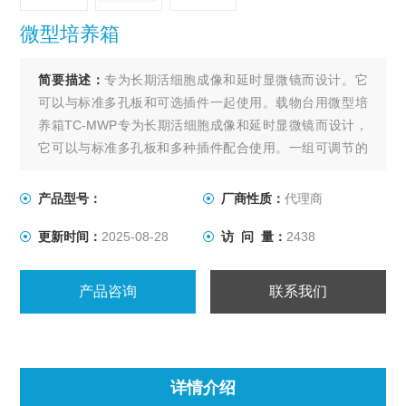
微型培养箱
简要描述：
专为长期活细胞成像和延时显微镜而设计。它
可以与标准多孔板和可选插件一起使用。载物台用微型培
养箱TC-MWP专为长期活细胞成像和延时显微镜而设计，
它可以与标准多孔板和多种插件配合使用。一组可调节的
管道支架用于连续介质交换，加热盖可防止冷凝并控制二
氧化碳或缺氧。内置多个端口，用于管道和附件、探头和
产品型号：
厂商性质：
代理商
传感器。适用于所有品牌的电动载物台和K型蔡司/徕卡载物
更新时间：
2025-08-28
访 问 量：
2438
台，Nikon、ThorLabs和Ludl的一些电动
产品咨询
联系我们
详情介绍