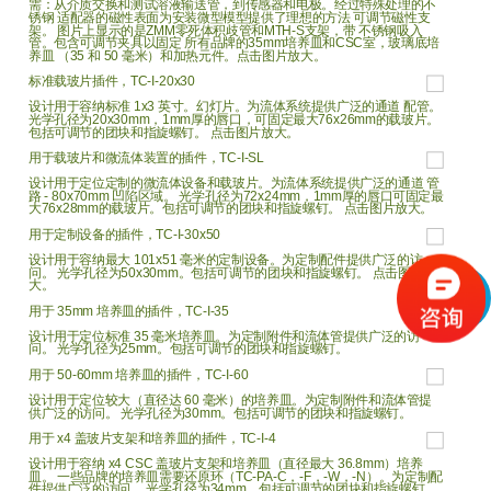
需：从介质交换和测试溶液输送管，到传感器和电极。经过特殊处理的不
锈钢 适配器的磁性表面为安装微型模型提供了理想的方法 可调节磁性支
架。 图片上显示的是ZMM零死体积歧管和MTH-S支架，带 不锈钢吸入
管。包含可调节夹具以固定 所有品牌的35mm培养皿和CSC室，玻璃底培
养皿 （35 和 50 毫米）和加热元件。点击图片放大。
标准载玻片插件，TC-I-20x30
设计用于容纳标准 1x3 英寸。幻灯片。为流体系统提供广泛的通道 配管。
光学孔径为20x30mm，1mm厚的唇口，可固定最大76x26mm的载玻片。
包括可调节的团块和指旋螺钉。 点击图片放大。
用于载玻片和微流体装置的插件，TC-I-SL
设计用于定位定制的微流体设备和载玻片。为流体系统提供广泛的通道 管
路 - 80x70mm 凹陷区域。 光学孔径为72x24mm，1mm厚的唇口可固定最
大76x28mm的载玻片。包括可调节的团块和指旋螺钉。 点击图片放大。
用于定制设备的插件，TC-I-30x50
设计用于容纳最大 101x51 毫米的定制设备。为定制配件提供广泛的访
问。 光学孔径为50x30mm。包括可调节的团块和指旋螺钉。 点击图片放
大。
用于 35mm 培养皿的插件，TC-I-35
设计用于定位标准 35 毫米培养皿。为定制附件和流体管提供广泛的访
问。 光学孔径为25mm。包括可调节的团块和指旋螺钉。
用于 50-60mm 培养皿的插件，TC-I-60
设计用于定位较大（直径达 60 毫米）的培养皿。为定制附件和流体管提
供广泛的访问。 光学孔径为30mm。包括可调节的团块和指旋螺钉。
用于 x4 盖玻片支架和培养皿的插件，TC-I-4
设计用于容纳 x4 CSC 盖玻片支架和培养皿（直径最大 36.8mm）培养
皿。 一些品牌的培养皿需要还原环（TC-PA-C，-F，-W，-N）。为定制配
件提供广泛的访问。 光学孔径为34mm。包括可调节的团块和指旋螺钉。