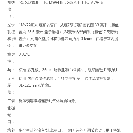
加热
1毫米玻璃用于TC-MWPHB，2毫米用于TC-MWP-6
底
部：
光学
118x72毫米 底部的窗口; 从底部到顶部盖表面 33 毫米（超低
孔径
盖为 23.5 毫米 盖子选项）;24毫米内部间隙（超低17.5毫米）
和 清
盖子）;可选的垫片可将顶部表面抬高 9.5mm - 在培养箱内提
仓：
供更多空间
稳定
0.01°C
性：
与：
标准 多孔板、35mm 培养皿和 1x3 英寸。玻璃盖玻片/载玻片
无冷
使用 内置温度传感器，可独立连接 第二通道温度控制器，
凝
81x121mm光学窗口
盖：
二氧
鲁尔锁连接器连接到气体混合物源。
化碳
端
口：
培养
多个密封的流入/流出端口，一组可选的可调节管架，用于将流