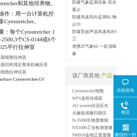
防爆气象监测设备-安全设计方
ostretcher和其他培养物。
案@
操作：用一台计算机控
防爆风速风向监测站-物料储存
Cytostretcher。
@20
：每个Cytostretcher 1
防爆型超声波风速风向仪-化工
-2500,3个CS-0144或6个
工
0025平行拉伸室
便携式气象站-一款顶呱呱的气
象
表面细胞拉伸器
表面结构满足整体机械应变
式细胞拉伸仪器
该厂商其他
产品
>
urface Cytostretcher-LV
在线咨询
Cytostretcher细胞
WFS波前传感器
AO system自适应光
电话
太赫兹成像扫描仪
N-350M生物显微镜
NX1000工业检测显微
微信扫一扫
NM910金相正置显微