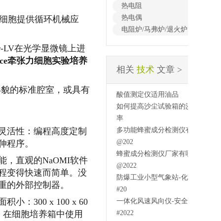
热电阻
热电偶
，为培养细胞提供循环机械应
电阻炉/马弗炉/退火炉
cher-LV在光学显微镜上进
rface牵张力细胞实验培养
相关
技术
文章 >
形貌的标准腔室，或具有
酸值测定仪适用油品
如何提高沙尘试验箱的沙尘利用
率
灵活性：编程高度定制
多功能蜂蜜成分检测仪有用吗
@202
伸程序。
蜂蜜成分检测仪厂家有哪些
能，直观的NaOMI软件
@2022
程变得快速而简单。
没
防爆工业小型气象站-化工生产
重的外部控制器。
#20
积小：300 x 100 x 60
一体化风速风向仪-安全系数
。
在细胞培养箱中使用
#2022