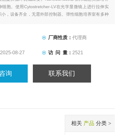
胞。使用Cytostretcher-LV在光学显微镜上进行拉伸实
积小，设备齐全，无需外部控制器。弹性细胞培养室有多种
择。使用具有无图案“平面“表面形貌的标准腔室，或具有仿
貌的NanoSurface腔室。
厂商性质：
代理商
2025-08-27
访 问 量：
2521
咨询
联系我们
相关
产品
分类 >