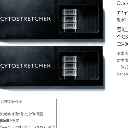
Cyt
并行
制许多
吞吐量
个CS
CS-
纳米
仿生
一体
NanoS
her-LV细胞拉伸器
在光学显微镜上拉伸细胞
和同时伸展
镜平台上控制温度、CO2和湿度