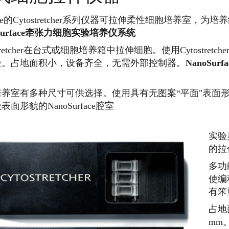
rface的Cytostretcher系列仪器可拉伸柔性细胞培养室
oSurface牵张力细胞实验培养仪系统
stretcher在台式或细胞培养箱中拉伸细胞。
使用Cytostret
验。
占地面积小，设备齐全，无需外部控制器。
NanoSu
培养室有多种尺寸可供选择。
使用具有无图案“平面"表面
面形貌的NanoSurface腔室
实验
的拉
多功
使编
有笨
占地面
mm