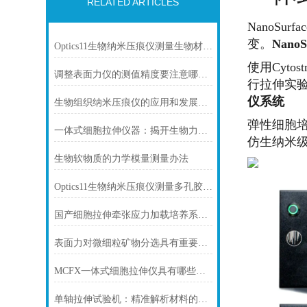
RELATED ARTICLES
NanoSu
变。
Nan
Optics11生物纳米压痕仪测量生物材料基底PDMS、细胞、生物组织刚度，硬度
使用Cyto
调整表面力仪的测值精度要注意哪些方面
行拉伸实
仪系统
生物组织纳米压痕仪的应用和发展前景
弹性细胞
一体式细胞拉伸仪器：揭开生物力学研究的新篇章
仿生纳米级表
生物软物质的力学模量测量办法
Optics11生物纳米压痕仪测量多孔胶原蛋白生物支架的刚度、杨氏模量、表征
国产细胞拉伸牵张应力加载培养系统介绍
表面力对微细粒矿物分选具有重要意义
MCFX一体式细胞拉伸仪具有哪些优势特点？
单轴拉伸试验机：精准解析材料的力学密码