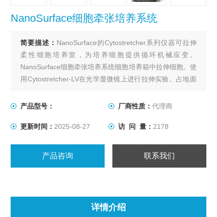
NanoSurface细胞牵张培养系统
简要描述：
NanoSurface的Cytostretcher系列仪器可拉伸
柔性细胞培养室，为培养细胞提供循环机械应变。
NanoSurface细胞牵张培养系统细胞培养箱中拉伸细胞。使
用Cytostretcher-LV在光学显微镜上进行拉伸实验。占地面
积小，设备齐全，无需外部控制器。弹性细胞培养室有多
种尺寸可供选择。使用具有无图案“平面"表面形貌的标准腔
产品型号：
厂商性质：
代理商
室，或具有仿生纳米级表面形貌的NanoSurface腔室。
更新时间：
2025-08-27
访 问 量：
2178
产品咨询
联系我们
详情介绍