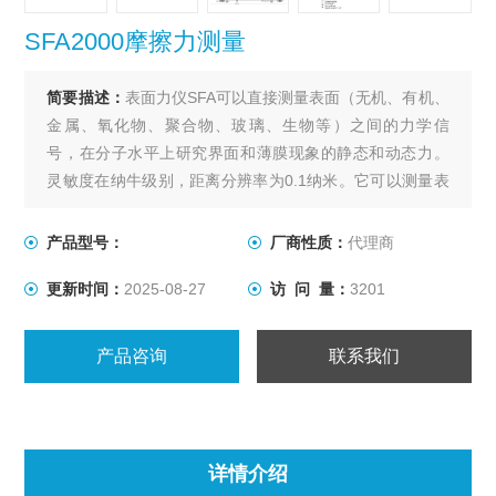
SFA2000摩擦力测量
简要描述：
表面力仪SFA可以直接测量表面（无机、有机、
金属、氧化物、聚合物、玻璃、生物等）之间的力学信
号，在分子水平上研究界面和薄膜现象的静态和动态力。
灵敏度在纳牛级别，距离分辨率为0.1纳米。它可以测量表
面之间的介质折射率、吸附等温线、毛细管冷凝等。表面
力学方面，可以测试动态相互作用力，SFA2000摩擦力测
产品型号：
厂商性质：
代理商
量粘弹性和摩擦力以及薄膜流变性，并可以观察分子（纳
更新时间：
2025-08-27
访 问 量：
3201
米）级别上表面变形之间介质折射率的实时变化。
产品咨询
联系我们
详情介绍