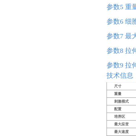
参数5 重
参数6 细
参数7 最
参数8 拉
参数9 拉
技术信息
尺寸
重量
刺激模式
配置
培养区
最大应变
最大速度