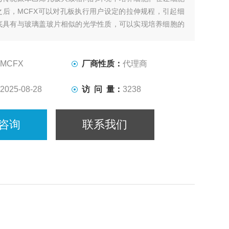
之后，MCFX可以对孔板执行用户设定的拉伸规程，引起细
底具有与玻璃盖玻片相似的光学性质，可以实现培养细胞的
。孔板可以灭菌，并且系统适合在实验室培养箱中进行长期
由于其一体机的设计特点，价格较低。
MCFX
厂商性质：
代理商
2025-08-28
访 问 量：
3238
咨询
联系我们