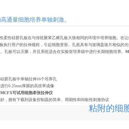
的高通量细胞培养单轴刺激。
次性柔性硅胶孔板在与传统聚苯乙烯孔板大致相同的环境中培养细胞。在
孔板执行用户的拉伸规程，引起细胞变形。孔底具有与玻璃盖玻片相似的
像。孔板可以灭菌，并且系统适合在实验室培养箱中进行长期细胞培养。
硅胶孔板中单轴拉伸16个培养孔
进行0.25mm厚膜的高倍率成像
作
MCFX可试用细胞牵张拉伸仪
友好，拥有下载到设备控制器的简单、周期性和间歇性刺激协议
粘附的细