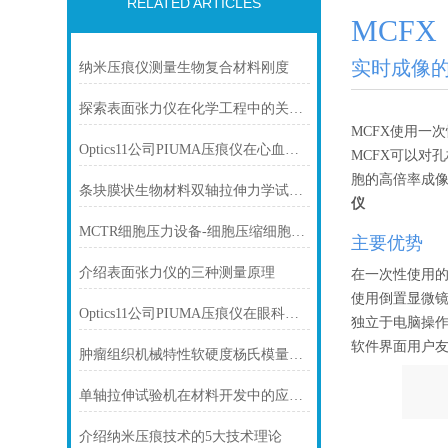
RELATED ARTICLES
MCFX
实时成像
纳米压痕仪测量生物复合材料刚度
探索表面张力仪在化学工程中的关键作用
MCFX使用一
Optics11公司PIUMA压痕仪在心血管研究中的应用
MCFX可以对
胞的高倍率成
条块膜状生物材料双轴拉伸力学试验机（角膜、瓣膜、组织）
仪
MCTR细胞压力设备-细胞压缩细胞力学
主要优势
介绍表面张力仪的三种测量原理
在一次性使用的
使用倒置显微镜
Optics11公司PIUMA压痕仪在眼科学研究中的应用
独立于电脑操
软件界面用户
肿瘤组织机械特性软硬度杨氏模量测量
单轴拉伸试验机在材料开发中的应用与意义
介绍纳米压痕技术的5大技术理论