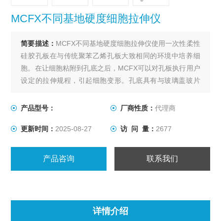
MCFX不同基地硬度细胞拉伸仪
简要描述：
MCFX不同基地硬度细胞拉伸仪使用一次性柔性
硅胶孔板在与传统聚苯乙烯孔板大致相同的环境中培养细
胞。在让细胞粘附到孔底之后，MCFX可以对孔板执行用户
设定的拉伸规程，引起细胞变形。孔底具有与玻璃盖玻片
相似的光学性质，可以实现培养细胞的高倍率成像。孔板
可以灭菌，并且系统适合在实验室培养箱中进行长期细胞
产品型号：
厂商性质：
代理商
培养。由于其一体机的设计特点，价格较低。
更新时间：
2025-08-27
访 问 量：
2677
产品咨询
联系我们
详情介绍