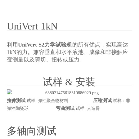
UniVert 1kN
利用
UniVert S2力学试验机
的所有优点，实现高达
1kN的力。兼容垂直和水平液池、成像和非接触应
变测量以及剪切、扭转或压力。
试样 & 安装
拉伸测试
压缩测试
试样: 弹性聚合物材料
试样：非
弯曲测试
弹性陶瓷球
试样: 人造骨
多轴向测试