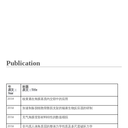
Publication
年
标题
原文：
原文：
Title
Year
2014
核黄素在角膜基质内交联中的应用
2016
加速制备脱细胞骨骼肌支架的输液生物反应器的研制
2016
充气角膜变形材料特性的数值模拟
2016
非均质人体角质层的整体力学性质及多尺度破坏力学