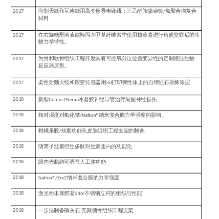
2017
印制天线和互连线用高变形导电迹线：三乙醇胺掺杂银
/
氟聚合物复合
材料
2017
在右旋糖酐溶液或羟丙基甲基纤维素中使用核黄素进行角膜交联后的生
物力学特性。
2017
为骨和软骨组织工程开发具有可控氧分压位置变异性的定制灌注生物
反应器原型。
2017
柔性射频天线和应变传感器用
3d
打印弹性体上的自增强石墨烯涂层
2018
新型
Gelma-Phema
水凝胶神经导管治疗周围神经损伤
2018
相对湿度对氧化锆
/Nafion®
纳米复合膜力学强度的影响。
2018
柑橘果胶
/
丝素功能化皮肤组织工程支架的制备。
2018
阴离子丝素衍生多肽对丝素蛋白的功能化
2018
眼内光黏结可调节人工体功能
2018
Nafion®/Zro2
纳米复合膜的力学强度
2018
激光粉末床熔凝
316l
不锈钢立杆的组织与性能
2018
一步法制备磷灰石
-
壳聚糖骨组织工程支架