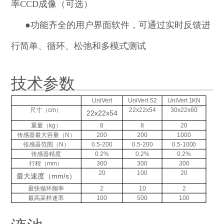
率CCD成像（可选）
●
功能齐全的用户界面软件，可通过实时反馈进
行简单、循环、松弛和多模式测试
技术参数
+
UniVert
UniVert S2
UniVert 1KN
尺寸（cm）
22x22x54
30x22x60
22x22x54
重量（kg）
8
8
20
传感器最大容量（N）
200
200
1000
传感器范围（N）
0.5-200
0.5-200
0.5-1000
传感器精度
0.2%
0.2%
0.2%
行程（mm）
300
300
300
20
100
20
最大速度（mm/s）
最快循环频率
2
10
2
最高采样速率
100
500
100