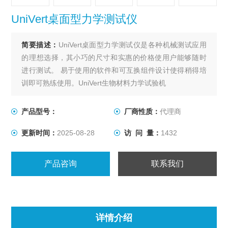
UniVert桌面型力学测试仪
简要描述：
UniVert桌面型力学测试仪是各种机械测试应用
的理想选择，其小巧的尺寸和实惠的价格使用户能够随时
进行测试。 易于使用的软件和可互换组件设计使得稍得培
训即可熟练使用。UniVert生物材料力学试验机
UniVert经济型微观万能试验机该系统能够在最大力达200N
的情况下可进行牵张、压缩和弯曲测试。 各种夹具和夹具
产品型号：
厂商性质：
代理商
可用于适应不同的标本和测试模式
更新时间：
2025-08-28
访 问 量：
1432
产品咨询
联系我们
详情介绍