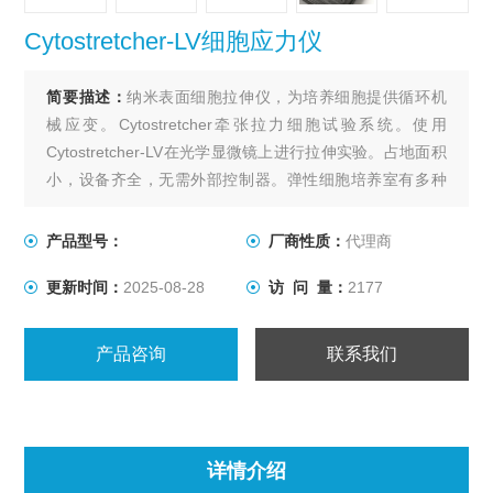
Cytostretcher-LV细胞应力仪
简要描述：
纳米表面细胞拉伸仪，为培养细胞提供循环机
械应变。Cytostretcher牵张拉力细胞试验系统。使用
Cytostretcher-LV在光学显微镜上进行拉伸实验。占地面积
小，设备齐全，无需外部控制器。弹性细胞培养室有多种
尺寸可供选择。使用具有无图案“平面“表面形貌的标准腔
室，或具有仿生纳米级表面形貌的NanoSurface腔室。
产品型号：
厂商性质：
代理商
Cytostretcher-LV细胞应力仪
更新时间：
2025-08-28
访 问 量：
2177
产品咨询
联系我们
详情介绍