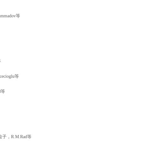
mmadov等
等
cioglu等
d等
，R.M.Rad等