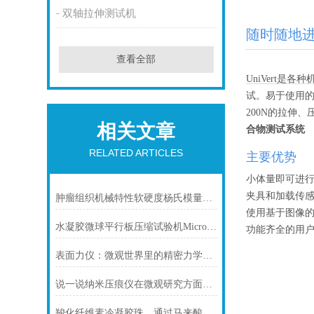
双轴拉伸测试机
随时随地
查看全部
UniVert
试。易于使用的
200N的拉伸
相关文章
合物测试系统
RELATED ARTICLES
主要优势
小体量即可进
夹具和加载传
肿瘤组织机械特性软硬度杨氏模量测量
使用基于图像的
水凝胶微球平行板压缩试验机Microtester
功能齐全的用
表面力仪：微观世界里的精密力学探针
说一说纳米压痕仪在微观研究方面的应用
羧化纤维素冷凝胶珠，通过马来酸酐的一步式酯交联去除铜离子