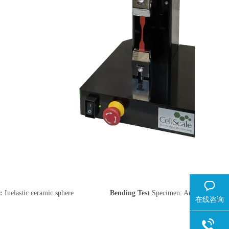
n
:
Inelastic ceramic sphere
Bending Test
Specimen: Artificial bone
在线咨询