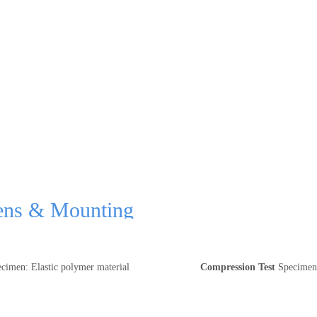
ens & Mounting
cimen: Elastic polymer material
Compression Test
Specime