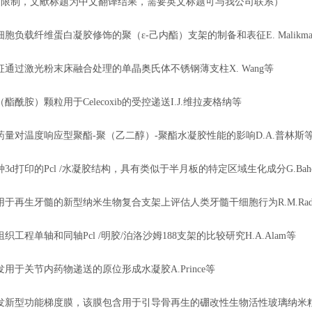
则限制，文献标题为中文翻译结果，需要英文标题可与我公司联系）
019用细胞负载纤维蛋白凝胶修饰的聚（ε-己内酯）支架的制备和表征E. Malikma
2019表征通过激光粉末床融合处理的单晶奥氏体不锈钢薄支柱X. Wang等
19聚（酯酰胺）颗粒用于Celecoxib的受控递送I.J.维拉麦格纳等
2019载药量对温度响应型聚酯-聚（乙二醇）-聚酯水凝胶性能的影响D.A.普林斯
019一种3d打印的Pcl /水凝胶结构，具有类似于半月板的特定区域生化成分G.Bahce
2019在用于再生牙髓的新型纳米生物复合支架上评估人类牙髓干细胞行为R.M.Ra
019骨组织工程单轴和同轴Pcl /明胶/泊洛沙姆188支架的比较研究H.A.Alam等
019开发用于关节内药物递送的原位形成水凝胶A.Prince等
2019开发新型功能梯度膜，该膜包含用于引导骨再生的硼改性生物活性玻璃纳米粒子