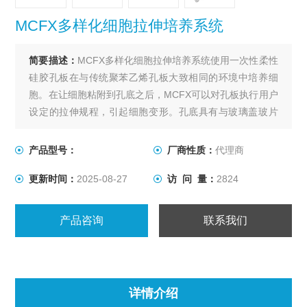
MCFX多样化细胞拉伸培养系统
简要描述：
MCFX多样化细胞拉伸培养系统使用一次性柔性
硅胶孔板在与传统聚苯乙烯孔板大致相同的环境中培养细
胞。在让细胞粘附到孔底之后，MCFX可以对孔板执行用户
设定的拉伸规程，引起细胞变形。孔底具有与玻璃盖玻片
相似的光学性质，可以实现培养细胞的高倍率成像。孔板
可以灭菌，并且系统适合在实验室培养箱中进行长期细胞
产品型号：
厂商性质：
代理商
培养。由于其一体机的设计特点，价格较低。
更新时间：
2025-08-27
访 问 量：
2824
产品咨询
联系我们
详情介绍