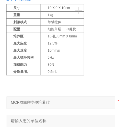
+
尺寸
19 X 9 X 10cm
重量
1kg
刺激模式
单轴拉伸
配置
细胞单层，3D凝胶
培养区
16 孔, 8mm X 8mm
最大应变
12.5%
最大速度
10mm/s
最大循环频率
5Hz
加载能力
30N
介质量/孔
0.5mL