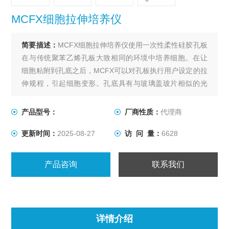
MCFX细胞拉伸培养仪
简要描述：
MCFX细胞拉伸培养仪使用一次性柔性硅胶孔板
在与传统聚苯乙烯孔板大致相同的环境中培养细胞。在让
细胞粘附到孔底之后，MCFX可以对孔板执行用户设定的拉
伸规程，引起细胞变形。孔底具有与玻璃盖玻片相似的光
学性质，可以实现培养细胞的高倍率成像。孔板可以灭
菌，并且系统适合在实验室培养箱中进行长期细胞培养。
产品型号：
厂商性质：
代理商
更新时间：
2025-08-27
访 问 量：
6628
产品咨询
联系我们
详情介绍