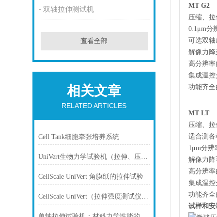
MT G2
双轴拉伸测试机
压缩、拉
0.1μ
可选双轴
查看全部
解像力降至
高分辨率
集成温控
功能齐全
相关文章
RELATED ARTICLES
MT LT
压缩、拉
适合测各
Cell Tank细胞牵张培养系统
1μm分
UniVert生物力学试验机（拉伸、压缩、弯曲、剪切）
解像力降至
高分辨率
CellScale UniVert 角膜纸的拉伸试验
集成温控
功能齐全
CellScale UniVert（拉伸强度测试仪）的论文介绍-水凝胶万能试验机
试样和安
单轴拉伸试验机：材料力学性能的探秘者