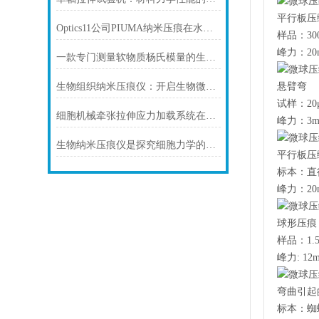
平行板压
Optics11公司PIUMA纳米压痕在水凝胶中的应用
样品：30
峰力：20
一款专门测量软物质杨氏模量的生物纳米压痕仪
悬臂弯
生物组织纳米压痕仪：开启生物微观力学研究新征程
试样：20
细胞机械牵张拉伸应力加载系统在心血管细胞中的应用
峰力：3m
生物纳米压痕仪是探究细胞力学的神器
平行板压
标本：直
峰力：20
球形压痕
样品：1.
峰力: 12
弯曲引起
标本：蜘