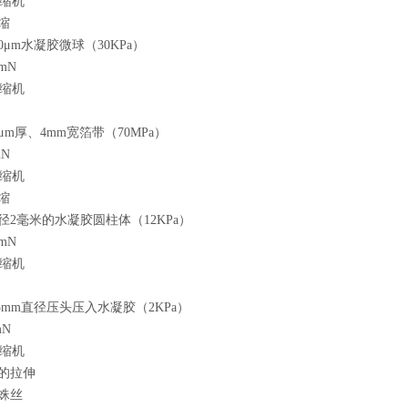
缩
0μm水凝胶微球（30KPa）
mN
μm厚、4mm宽箔带（70MPa）
N
缩
径2毫米的水凝胶圆柱体（12KPa）
mN
5mm直径压头压入水凝胶（2KPa）
mN
的拉伸
蛛丝