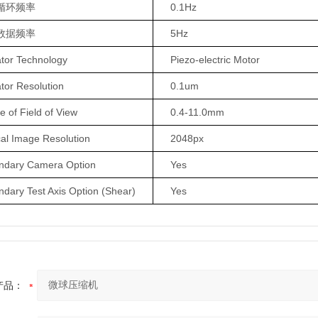
循环频率
0.1Hz
数据频率
5Hz
ator Technology
Piezo-electric Motor
tor Resolution
0.1um
 of Field of View
0.4-11.0mm
cal Image Resolution
2048px
ndary Camera Option
Yes
dary Test Axis Option (Shear)
Yes
产品：