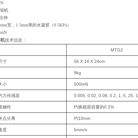
N
拉伸
5mm宽，1.5mm厚的水凝胶（0.5KPa）
4mN
缩机
技术信息：
MTG2
尺寸
56 X 14 X 24cm
9kg
大小
500mN
的力传感器
0.005, 0.02, 0.08, 0.2, 1, 5, 25
准确性
约换能器容量的0.2%
夹点分离
约10mm
速度
5mm/s