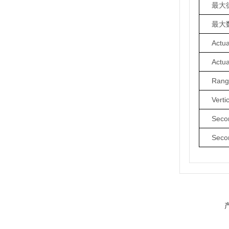
最大
最大
Actu
Actua
Range
Verti
Seco
Secon