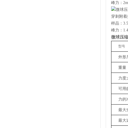
峰力：2m
穿刺附着
样品：3.
峰力：1.
微球压
型号
外形
重量
力度
可用
力的
最大
最大