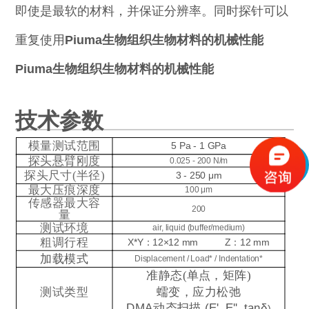
即使是最软的材料，并保证分辨率。同时探针可以
重复使用
Piuma生物组织生物材料的机械性能
Piuma生物组织生物材料的机械性能
技术参数
+
模量测试范围
5 Pa - 1 GPa
探头悬臂刚度
0.025 - 200 N/m
探头尺寸(半径)
3 - 250 μm
最大压痕深度
100 μm
传感器最大容
200
量
测试环境
air, liquid (buffer/medium)
粗调行程
X*Y：12×12 m
m
Z：12 mm
加载模式
Displacement / Load* / Indentation*
准静态(单点，矩阵)
测试类型
蠕变，应力松弛
DMA
动态扫描
(E', E'', tanδ
)