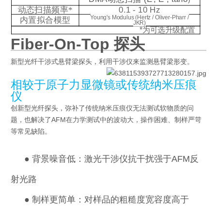
动态扫描频率
*
0.1 - 10 Hz
Young's Modulus (Hertz / Oliver-Pharr /
内置拟合模型
JKR)
*
为可选升级配置
Fiber-On-Top 探头
新型光纤干涉式悬臂梁探头，利用干涉仪来监测悬臂梁形变。
相较于原子力显微镜或传统纳米压痕
仪
创新型光纤探头，弥补了传统纳米压痕仪无法测试软物质的问
题，也解决了AFM在力学测试中的波动大，操作困难、制样严苛
等常见缺陷。
●
背景噪音低：激光干涉仪抗干扰强于AFM反
射光路
●
制样更简单：对样品的粗糙度宽容度高于