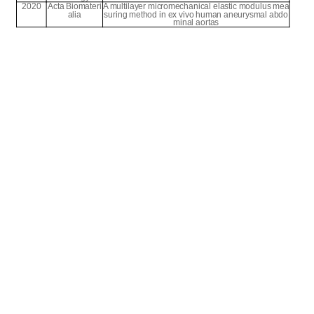
2020
Acta Biomateri
A multilayer micromechanical elastic modulus mea
alia
suring method in ex vivo human aneurysmal abdo
minal aortas