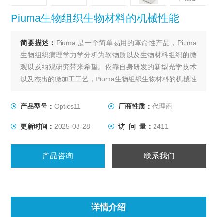
Piuma生物组织生物材料的机械性能
简要描述：
Piuma 是一个简单易用的革命性产品，Piuma
生物组织病理学力学分析为软物质以及生物材料组织的微
观以及纳观研究带来希望。依靠自身研发的新型光学技术
以及杰出的微加工工艺，Piuma生物组织生物材料的机械性
能可以测量杨氏模量最软的样品，范围甚至是从5Pa到
5GPa! Piuma同样非常适合在液体中测试样品。其操作非
产品型号：
Optics11
厂商性质：
代理商
常简单易学，只需将探头插入仪器中，简单定标后，即可
更新时间：
2025-08-28
访 问 量：
2411
马上开始压痕实验。
产品咨询
联系我们
详情介绍