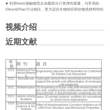
●
利用Hertz接触模型从加载部分计算弹性模量，与常用的
Oliver&Pharr方法相比，更为适合生物组织和软物质材料特性
视频介绍
近期文献
年
期 刊
题 目
份
2022
Advanced Fun
Engineering Vascular Self-Assembly by Controlled
ctional Materia
3D-Printed Cell Placement
ls
2022
Biomaterials
Hydrogels derived from decellularized liver tissue
support the growth and differentiation of cholangio
cyte organoids
2021
Biofabrication
3D bioprinting of tissue units with mesenchymal st
em cells, retaining their proliferative and differentia
ting potential, in polyphosphate-containing bio-ink
2021
nature commu
Janus 3D printed dynamic scaffolds for nanovibrati
nications
on-driven bone regeneration
2020
Environmental
Effect of Nonphosphorus Corrosion Inhibitors on B
Science & Tec
iofilm Pore Structure and Mechanical Properties
hnology