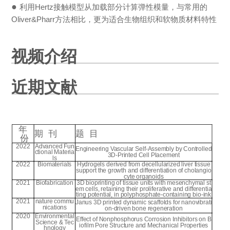
●
利用Hertz接触模型从加载部分计算弹性模量，与常用的
Oliver&Pharr方法相比，更为适合生物组织和软物质材料特性
视频介绍
近期文献
年
期 刊
题 目
份
2022
Advanced Fun
Engineering Vascular Self-Assembly by Controlled
ctional Materia
3D-Printed Cell Placement
ls
2022
Biomaterials
Hydrogels derived from decellularized liver tissue
support the growth and differentiation of cholangio
cyte organoids
2021
Biofabrication
3D bioprinting of tissue units with mesenchymal st
em cells, retaining their proliferative and differentia
ting potential, in polyphosphate-containing bio-ink
2021
nature commu
Janus 3D printed dynamic scaffolds for nanovibrati
nications
on-driven bone regeneration
2020
Environmental
Effect of Nonphosphorus Corrosion Inhibitors on B
Science & Tec
iofilm Pore Structure and Mechanical Properties
hnology