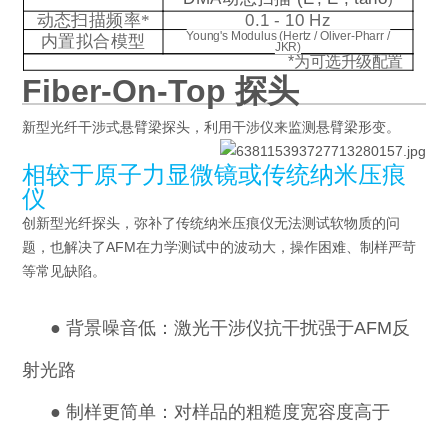
动态扫描频率
*
0.1 - 10 Hz
Young's Modulus (Hertz / Oliver-Pharr /
内置拟合模型
JKR)
*
为可选升级配置
Fiber-On-Top 探头
新型光纤干涉式悬臂梁探头，利用干涉仪来监测悬臂梁形变。
相较于原子力显微镜或传统纳米压痕
仪
创新型光纤探头，弥补了传统纳米压痕仪无法测试软物质的问
题，也解决了AFM在力学测试中的波动大，操作困难、制样严苛
等常见缺陷。
●
背景噪音低：激光干涉仪抗干扰强于AFM反
射光路
●
制样更简单：对样品的粗糙度宽容度高于