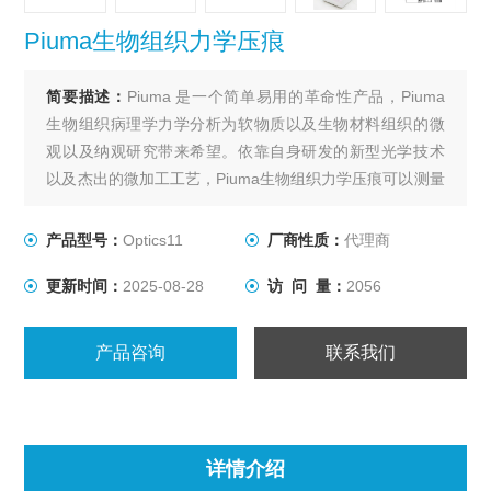
Piuma生物组织力学压痕
简要描述：
Piuma 是一个简单易用的革命性产品，Piuma
生物组织病理学力学分析为软物质以及生物材料组织的微
观以及纳观研究带来希望。依靠自身研发的新型光学技术
以及杰出的微加工工艺，Piuma生物组织力学压痕可以测量
杨氏模量最软的样品，范围甚至是从5Pa到5GPa! Piuma同
样非常适合在液体中测试样品。其操作非常简单易学，只
产品型号：
Optics11
厂商性质：
代理商
需将探头插入仪器中，简单定标后，即可马上开始压痕实
更新时间：
2025-08-28
访 问 量：
2056
验。
产品咨询
联系我们
详情介绍