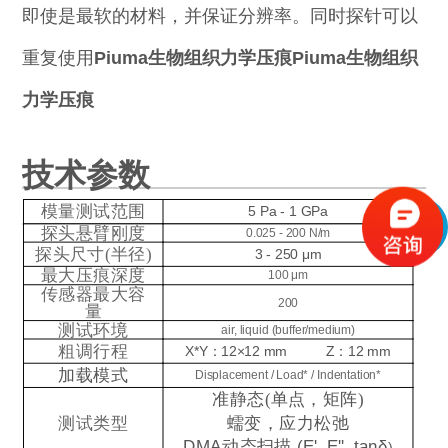
即使是最软的材料，并保证分辨率。同时探针可以
重复使用
Piuma生物组织力学压痕
Piuma生物组织
力学压痕
技术参数
+
模量测试范围
5 Pa - 1 GPa
探头悬臂刚度
0.025 - 200 N/m
探头尺寸(半径)
3 - 250 μm
最大压痕深度
100 μm
传感器最大容
200
量
测试环境
air, liquid (buffer/medium)
粗调行程
X*Y：12×12 m
m
Z：12 mm
加载模式
Displacement / Load* / Indentation*
准静态(单点，矩阵)
测试类型
蠕变，应力松弛
DMA
动态扫描
(E', E'', tanδ
)