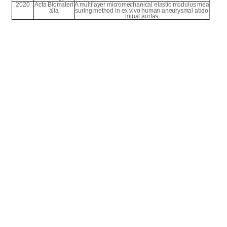
2020
Acta Biomateri
A multilayer micromechanical elastic modulus mea
alia
suring method in ex vivo human aneurysmal abdo
minal aortas