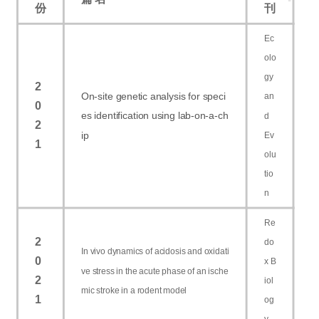
份
刊
Ec
olo
gy
2
On-site genetic analysis for speci
an
0
es identification using lab-on-a-ch
d
2
ip
Ev
1
olu
tio
n
Re
2
do
In vivo dynamics of acidosis and oxidati
0
x B
ve stress in the acute phase of an ische
2
iol
mic stroke in a rodent model
1
og