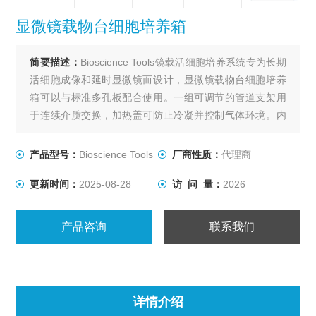
显微镜载物台细胞培养箱
简要描述：
Bioscience Tools镜载活细胞培养系统专为长期
活细胞成像和延时显微镜而设计，显微镜载物台细胞培养
箱可以与标准多孔板配合使用。一组可调节的管道支架用
于连续介质交换，加热盖可防止冷凝并控制气体环境。内
置多个端口，用于管道和附件、探头和传感器。适用于所
有品牌的电动载物台和K型载物台。整个底部是开放的，显
产品型号：
Bioscience Tools
厂商性质：
代理商
微镜物镜可通过进入。连接温度控制器，可以升级物镜加
更新时间：
2025-08-28
访 问 量：
2026
热器，用于浸没式光学器件。
产品咨询
联系我们
详情介绍