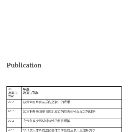
Publication
年
标题
原文：
原文：
Title
Year
2014
核黄素在角膜基质内交联中的应用
2016
加速制备脱细胞骨骼肌支架的输液生物反应器的研制
2016
充气角膜变形材料特性的数值模拟
2016
非均质人体角质层的整体力学性质及多尺度破坏力学