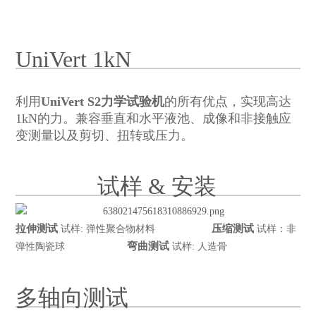
UniVert 1kN
利用
UniVert S2力学试验机
的所有优点，实现高达
1kN的力。兼容垂直和水平液池、成像和非接触应
变测量以及剪切、扭转或压力。
试样 & 安装
拉伸测试
压缩测试
试样: 弹性聚合物材料
试样：非
弯曲测试
弹性陶瓷球
试样: 人造骨
多轴向测试