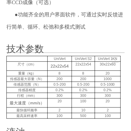
率CCD成像（可选）
●
功能齐全的用户界面软件，可通过实时反馈进
行简单、循环、松弛和多模式测试
技术参数
+
UniVert
UniVert S2
UniVert 1KN
尺寸（cm）
22x22x54
30x22x60
22x22x54
重量（kg）
8
8
20
传感器最大容量（N）
200
200
1000
传感器范围（N）
0.5-200
0.5-200
0.5-1000
传感器精度
0.2%
0.2%
0.2%
行程（mm）
300
300
300
20
100
20
最大速度（mm/s）
最快循环频率
2
10
2
最高采样速率
100
500
100