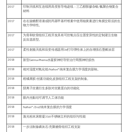
2017
印制天线和互连线用高变形导电迹线：三乙醇胺掺杂银
/
氟聚合物复合
材料
2017
在右旋糖酐溶液或羟丙基甲基纤维素中使用核黄素进行角膜交联后的生
物力学特性。
2017
为骨和软骨组织工程开发具有可控氧分压位置变异性的定制灌注生物
反应器原型。
2017
柔性射频天线和应变传感器用
3d
打印弹性体上的自增强石墨烯涂层
2018
新型
Gelma-Phema
水凝胶神经导管治疗周围神经损伤
2018
相对湿度对氧化锆
/Nafion®
纳米复合膜力学强度的影响。
2018
柑橘果胶
/
丝素功能化皮肤组织工程支架的制备。
2018
阴离子丝素衍生多肽对丝素蛋白的功能化
2018
眼内光黏结可调节人工体功能
2018
Nafion®/Zro2
纳米复合膜的力学强度
2018
激光粉末床熔凝
316l
不锈钢立杆的组织与性能
2018
一步法制备磷灰石
-
壳聚糖骨组织工程支架