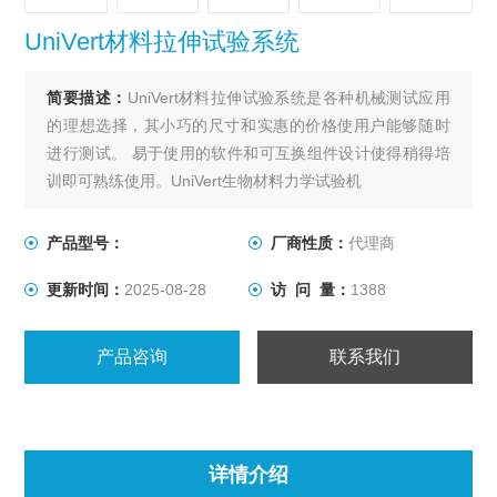
UniVert材料拉伸试验系统
简要描述：
UniVert材料拉伸试验系统是各种机械测试应用
的理想选择，其小巧的尺寸和实惠的价格使用户能够随时
进行测试。 易于使用的软件和可互换组件设计使得稍得培
训即可熟练使用。UniVert生物材料力学试验机
UniVert经济型微观万能试验机该系统能够在最大力达200N
的情况下可进行牵张、压缩和弯曲测试。 各种夹具和夹具
产品型号：
厂商性质：
代理商
可用于适应不同的标本和测试模式
更新时间：
2025-08-28
访 问 量：
1388
产品咨询
联系我们
详情介绍