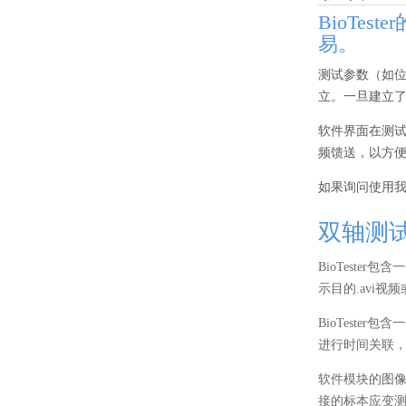
BioTe
易。
测试参数（如
立。一旦建立
软件界面在测
频馈送，以方
如果询问使用
双轴测
BioTest
示目的.avi
BioTest
进行时间关联
软件模块的图
接的标本应变