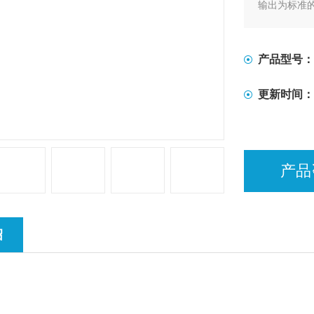
输出为标准
X、Y轴处
移和力控制
定。夹具可
产品型号：
更新时间：
产品
绍