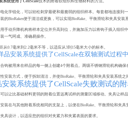
装系统使用了CellScale
技术的附着软组织和生物材料的方法。
电化学锐化，可以轻松刺穿最硬和最脆弱的组织样本。每套都地连接到一
的BioRakes便于清洁或更换，可以实现BioRake、平衡滑轮和夹具安
使用手动升降机构将样本定位并升高到位，并施加压力以将钩子插入组织
安装一气呵成、准确易操作。
的齿间距从0.7毫米到2.2毫米不等，以适应从3到15毫米大小的标本。
品安装系统提供了CellScale在双轴测试过
缝合钩被用来在样品的每一侧上创建4个附着点。两级不锈钢滑轮机构确保
性安装方式，便于拆卸清洁，并使BioRake、平衡滑轮和夹具安装系统之
安装系统提供了CellScale失败测试的
样可以让比基础材料更弱的附着位置远离试样的测量区域移动。夹具让样
安装在与其他附着系统相同的支架上，以便在BioRake、平衡滑轮和夹
制夹具设计，以适应您的组织对夹紧力和夹紧表面的要求。