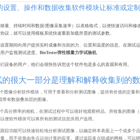
ster的设置、操作和数据收集软件模块让标准或
位移量、持续时间和数据/图像采集速率）以表格格式，以便快速访问和修
了协议，就可以使用模板系统快速重新加载所需的测试参数。
试设置期间向用户提供实时成像和当前的力、位置和温度的信息。在测试
便用户监视测试进度。
BioTester弹性模量力学试验机
我们设备的用户，他们会很快告诉您这个软件包是多么的直观和有用。
试的很大一部分是理解和解释收集到的
er包含一个图像分析软件模块，可用于查看和分析测试图像，提供有价值的定
视频或带有数据叠加层的图像。
er包含一个高分辨率的相机，在测试过程中可以很好地观察样品。所收集的图像
，以便软件模块可以将所有的测试信息供用户选用。
像跟踪功能可以快速轻松地分析测试图像，以确定样本表面上一个或多个
测量，而不依靠由夹点运动计算的应变。通过追踪多点组成的网格，可以