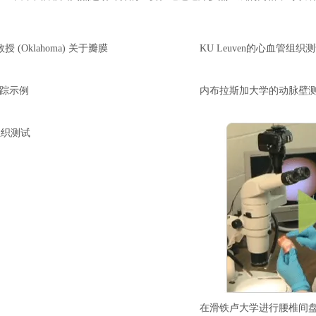
ee教授 (Oklahoma) 关于瓣膜
KU Leuven的心血管组织
像跟踪示例
内布拉斯加大学的动脉壁
组织测试
在滑铁卢大学进行腰椎间