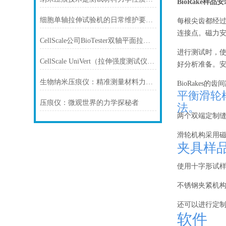
BioRake样品安
细胞单轴拉伸试验机的日常维护要注意哪些
每根尖齿都经过
连接点。磁力安装
CellScale公司BioTester双轴平面拉伸测试系统
进行测试时，
CellScale UniVert（拉伸强度测试仪）的论文介绍-水凝胶万能试验机
好分析准备。
生物纳米压痕仪：精准测量材料力学性能的新工具
BioRakes
平衡滑轮样
压痕仪：微观世界的力学探秘者
法。
两个双端定制
滑轮机构采用磁
夹具样品
使用十字形试
不锈钢夹紧机构
还可以进行定
软件