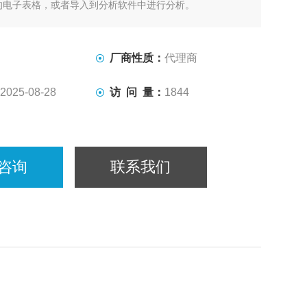
的电子表格，或者导入到分析软件中进行分析。
于同一个平面上，能对平面组织进行单轴或双轴拉力测量，位
、循环测试、蠕变、预加载和非等轴双向加载都很容易规
选多种测量模式。
厂商性质：
代理商
2025-08-28
访 问 量：
1844
咨询
联系我们