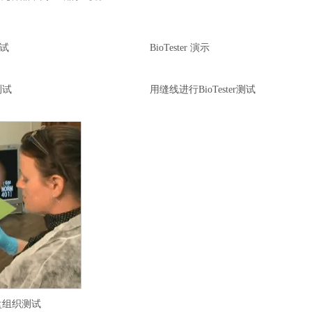
测试
BioTester 演示
测试
用缝线进行BioTester测试
D
r
a
g
t
o
s
p
盘组织测试
i