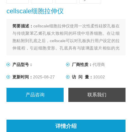
cellscale细胞拉伸仪
简要描述：
cellscale细胞拉伸仪使用一次性柔性硅胶孔板在
与传统聚苯乙烯孔板大致相同的环境中培养细胞。在让细
胞粘附到孔底之后，cellscale可以对孔板执行用户设定的拉
伸规程，引起细胞变形。孔底具有与玻璃盖玻片相似的光
学性质，可以实现培养细胞的高倍率成像。孔板可以灭
菌，并且系统适合在实验室培养箱中进行长期细胞培养。
产品型号：
厂商性质：
代理商
由于其一体机的设计特点，价格较低。
更新时间：
2025-08-27
访 问 量：
10102
产品咨询
联系我们
详情介绍