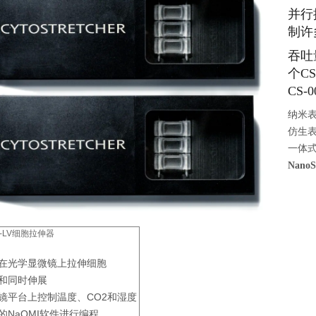
并行
制许多
吞吐量
个CS
CS-
纳米
仿生
一体
NanoS
her-LV细胞拉伸器
在光学显微镜上拉伸细胞
和同时伸展
镜平台上控制温度、CO2和湿度
的NaOMI软件进行编程