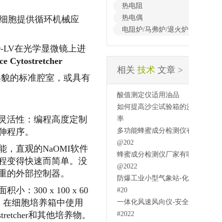
热电阻
热电偶
，为培养细胞提供循环机械应
电阻炉/马弗炉/退火炉
cher-LV在光学显微镜上进
e Cytostretcher
相关
技术
文章 >
形貌的标准腔室，或具有
酸值测定仪适用油品
如何提高沙尘试验箱的沙尘利用
灵活性：编程高度定制
率
伸程序。
多功能蜂蜜成分检测仪有用吗
@202
能，直观的NaOMI软件
蜂蜜成分检测仪厂家有哪些
程变得快速而简单。
没
@2022
重的外部控制器。
防爆工业小型气象站-化工生产
积小：300 x 100 x 60
#20
。
在细胞培养箱中使用
一体化风速风向仪-安全系数
ostretcher和其他培养物。
#2022