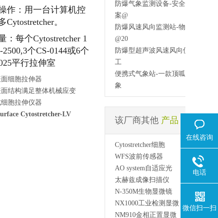
防爆气象监测设备-安全设计方
操作：用一台计算机控
案@
Cytostretcher。
防爆风速风向监测站-物料储存
：每个Cytostretcher 1
@20
-2500,3个CS-0144或6个
防爆型超声波风速风向仪-化工
0025平行拉伸室
工
便携式气象站-一款顶呱呱的气
表面细胞拉伸器
象
表面结构满足整体机械应变
式细胞拉伸仪器
urface Cytostretcher-LV
该厂商其他
产品
>
在线咨询
Cytostretcher细胞
WFS波前传感器
AO system自适应光
电话
太赫兹成像扫描仪
N-350M生物显微镜
NX1000工业检测显微
微信扫一扫
NM910金相正置显微