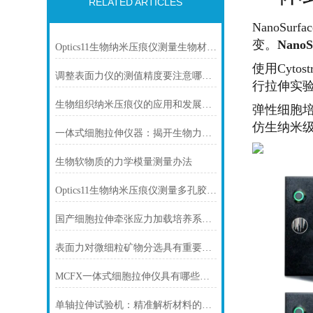
RELATED ARTICLES
NanoSu
变。
NanoS
Optics11生物纳米压痕仪测量生物材料基底PDMS、细胞、生物组织刚度，硬度
使用Cyto
调整表面力仪的测值精度要注意哪些方面
行拉伸实
生物组织纳米压痕仪的应用和发展前景
弹性细胞
仿生纳米级表
一体式细胞拉伸仪器：揭开生物力学研究的新篇章
生物软物质的力学模量测量办法
Optics11生物纳米压痕仪测量多孔胶原蛋白生物支架的刚度、杨氏模量、表征
国产细胞拉伸牵张应力加载培养系统介绍
表面力对微细粒矿物分选具有重要意义
MCFX一体式细胞拉伸仪具有哪些优势特点？
单轴拉伸试验机：精准解析材料的力学密码