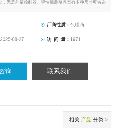
全，无需外部控制器。弹性细胞培养室有多种尺寸可供选
有无图案“平面“表面形貌的标准腔室，或具有仿生纳米级表
oSurface腔室。
厂商性质：
代理商
2025-08-27
访 问 量：
1971
咨询
联系我们
相关
产品
分类 >