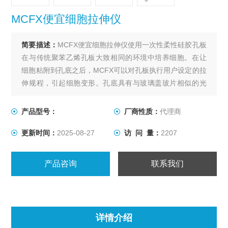
MCFX便宜细胞拉伸仪
简要描述：
MCFX便宜细胞拉伸仪使用一次性柔性硅胶孔板
在与传统聚苯乙烯孔板大致相同的环境中培养细胞。在让
细胞粘附到孔底之后，MCFX可以对孔板执行用户设定的拉
伸规程，引起细胞变形。孔底具有与玻璃盖玻片相似的光
学性质，可以实现培养细胞的高倍率成像。孔板可以灭
菌，并且系统适合在实验室培养箱中进行长期细胞培养。
产品型号：
厂商性质：
代理商
由于其一体机的设计特点，价格较低。
更新时间：
2025-08-27
访 问 量：
2207
产品咨询
联系我们
详情介绍